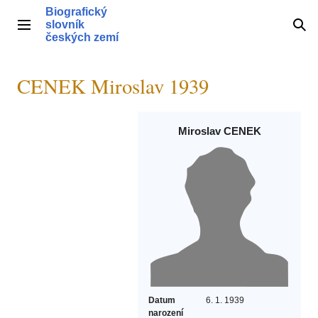
Přeskočit
Biografický
na
slovník
Hlavní menu
Hle
obsah
českých zemí
CENEK Miroslav 1939
Miroslav CENEK
Datum
6. 1. 1939
narození