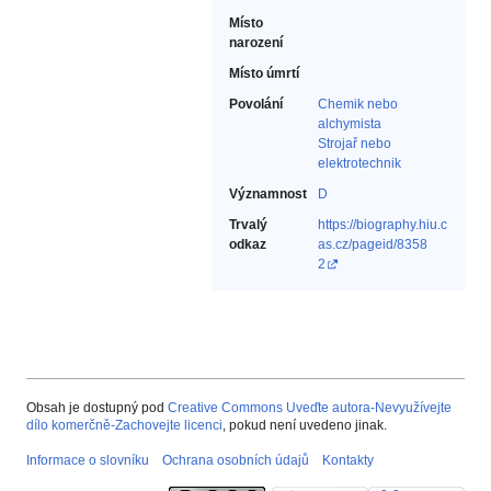
Místo
narození
Místo úmrtí
Povolání
Chemik nebo
alchymista‎
Strojař nebo
elektrotechnik‎
Významnost
D
Trvalý
https://biography.hiu.c
odkaz
as.cz/pageid/8358
2
Obsah je dostupný pod
Creative Commons Uveďte autora-Nevyužívejte
dílo komerčně-Zachovejte licenci
, pokud není uvedeno jinak.
Informace o slovníku
Ochrana osobních údajů
Kontakty