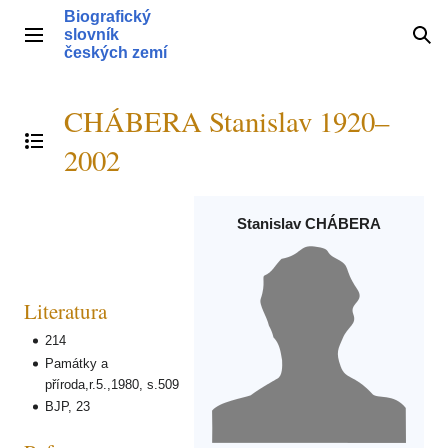
Přeskočit
Biografický
na
slovník
Hlavní menu
Hle
obsah
českých zemí
CHÁBERA Stanislav 1920–
Přepnout obsah
2002
Stanislav CHÁBERA
Literatura
214
Památky a
příroda,r.5.,1980, s.509
BJP, 23