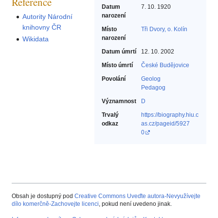
Reference
Datum
7. 10. 1920
narození
Autority Národní
knihovny ČR
Místo
Tři Dvory, o. Kolín
narození
Wikidata
Datum úmrtí
12. 10. 2002
Místo úmrtí
České Budějovice
Povolání
Geolog‎
Pedagog‎
Významnost
D
Trvalý
https://biography.hiu.c
odkaz
as.cz/pageid/5927
0
Obsah je dostupný pod
Creative Commons Uveďte autora-Nevyužívejte
dílo komerčně-Zachovejte licenci
, pokud není uvedeno jinak.