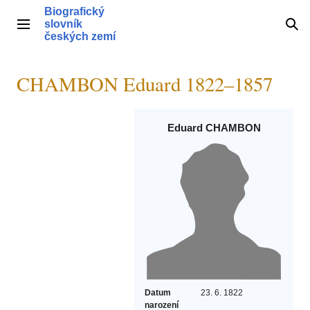
Přeskočit
Biografický
na
slovník
Hlavní menu
Hle
obsah
českých zemí
CHAMBON Eduard 1822–1857
Eduard CHAMBON
Datum
23. 6. 1822
narození