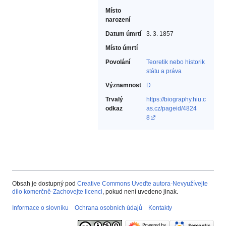
Místo
narození
Datum úmrtí
3. 3. 1857
Místo úmrtí
Povolání
Teoretik nebo historik
státu a práva‎
Významnost
D
Trvalý
https://biography.hiu.c
odkaz
as.cz/pageid/4824
8
Obsah je dostupný pod
Creative Commons Uveďte autora-Nevyužívejte
dílo komerčně-Zachovejte licenci
, pokud není uvedeno jinak.
Informace o slovníku
Ochrana osobních údajů
Kontakty