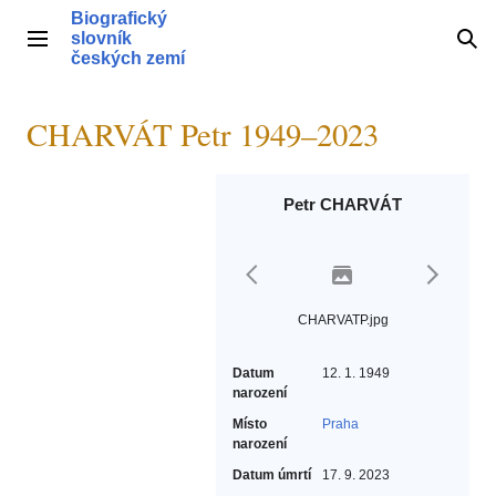
Přeskočit
Biografický
na
slovník
Hlavní menu
Hle
obsah
českých zemí
CHARVÁT Petr 1949–2023
Petr CHARVÁT
CHARVATP.jpg
Datum
12. 1. 1949
narození
Místo
Praha
narození
Datum úmrtí
17. 9. 2023