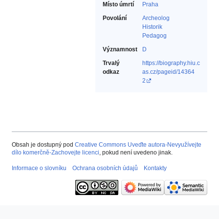
Místo úmrtí
Praha
Povolání
Archeolog‎
Historik‎
Pedagog‎
Významnost
D
Trvalý
https://biography.hiu.c
odkaz
as.cz/pageid/14364
2
Obsah je dostupný pod
Creative Commons Uveďte autora-Nevyužívejte
dílo komerčně-Zachovejte licenci
, pokud není uvedeno jinak.
Informace o slovníku
Ochrana osobních údajů
Kontakty