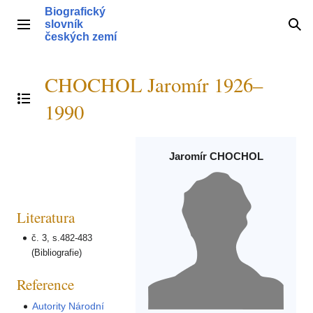
Přeskočit
Biografický
na
slovník
Hlavní menu
Hle
obsah
českých zemí
CHOCHOL Jaromír 1926–
Přepnout obsah
1990
Jaromír CHOCHOL
Literatura
č. 3, s.482-483
(Bibliografie)
Reference
Autority Národní