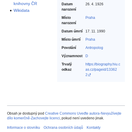
knihovny ČR
Datum
26. 4. 1926
narození
Wikidata
Místo
Praha
narození
Datum úmrtí
17. 11. 1990
Místo úmrtí
Praha
Povolání
Antropolog‎
Významnost
D
Trvalý
https://biography.hiu.c
odkaz
as.cz/pageid/13362
2
Obsah je dostupný pod
Creative Commons Uveďte autora-Nevyužívejte
dílo komerčně-Zachovejte licenci
, pokud není uvedeno jinak.
Informace o slovníku
Ochrana osobních údajů
Kontakty