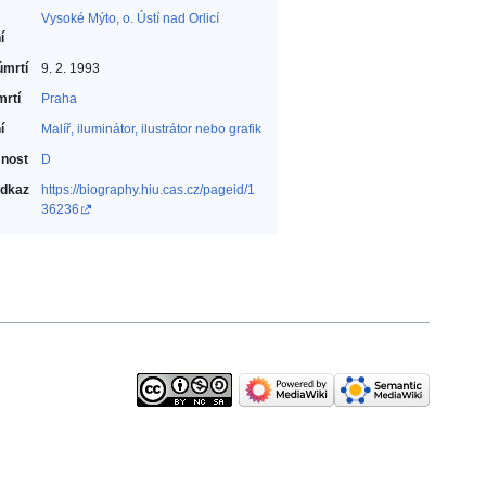
Vysoké Mýto, o. Ústí nad Orlicí
í
úmrtí
9. 2. 1993
mrtí
Praha
í
Malíř, iluminátor, ilustrátor nebo grafik‎
nost
D
odkaz
https://biography.hiu.cas.cz/pageid/1
36236