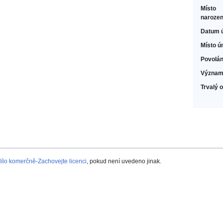
Místo
narozen
Datum 
Místo ú
Povolán
Význam
Trvalý 
lo komerčně-Zachovejte licenci
, pokud není uvedeno jinak.