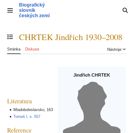
Přeskočit
Biografický
na
slovník
Hlavní menu
Hle
obsah
českých zemí
CHRTEK Jindřich 1930–2008
Přepnout obsah
Stránka
Diskuse
Nástroje
Jindřich CHRTEK
Literatura
Mladoboleslavsko, 163
Tomeš I, s. 557
Reference