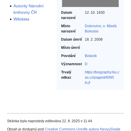
Autority Národní
knihovny ČR
Datum
12. 10. 1930
narození
Wikidata
Místo
Dobrovice, o. Mladá
narození
Boleslav
Datum úmrtí
18. 2. 2008
Místo úmrtí
Povolání
Botanik‎
Významnost
D
Trvalý
https://biography.hiu.c
odkaz
as.cz/pageid/6995
8
Stránka byla naposledy editována 22. 8. 2025 v 11:44.
Obsah je dostupný pod
Creative Commons Uveďte autora-Nevyužívejte