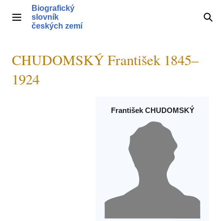
Přeskočit
Biografický
na
slovník
Hlavní menu
Hle
obsah
českých zemí
CHUDOMSKÝ František 1845–
1924
František CHUDOMSKÝ