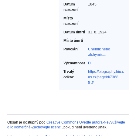
Datum
1845
narození
Místo
narození
Datum úmrtí
31. 8. 1924
Místo úmrtí
Povolání
Chemik nebo
alchymista‎
Významnost
D
Trvalý
https://biography.hiu.c
odkaz
as.cz/pageid/7368
8
Obsah je dostupný pod
Creative Commons Uveďte autora-Nevyužívejte
dílo komerčně-Zachovejte licenci
, pokud není uvedeno jinak.