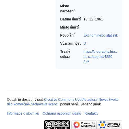
Místo
narození
Datum úmrtí
16. 12. 1961
Místo úmrtí
Povolání
Ekonom nebo statistik‎
Významnost
D
Trvalý
https://biography.hiu.c
odkaz
as.cz/pageid/4850
3
Obsah je dostupný pod
Creative Commons Uveďte autora-Nevyužívejte
dílo komerčně-Zachovejte licenci
, pokud není uvedeno jinak.
Informace o slovníku
Ochrana osobních údajů
Kontakty