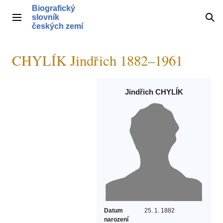
Přeskočit
Biografický
na
slovník
Hlavní menu
Hle
obsah
českých zemí
CHYLÍK Jindřich 1882–1961
Jindřich CHYLÍK
Datum
25. 1. 1882
narození