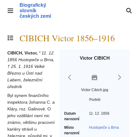
Přeskočit
Biografický
na
slovník
Hlavní menu
Hle
obsah
českých zemí
CIBICH Victor 1856–1916
Přepnout obsah
CIBICH, Victor,
* 11. 12.
Victor CIBICH
1856 Hustopeče u Brna,
† 25. 1. 1916 Velké
Březno u Ústí nad
Labem, železniční
úředník
Victor Cibich.jpg
Byl synem finančního
Portrét
inspektora Johanna C. a
Kláry, roz. Galinové. O
Datum
11. 12. 1856
jeho vzdělání není nic
narození
známo, většinu pracovní
Místo
Hustopeče u Brna
kariéry strávil u
narození
železnice, působil mj. v