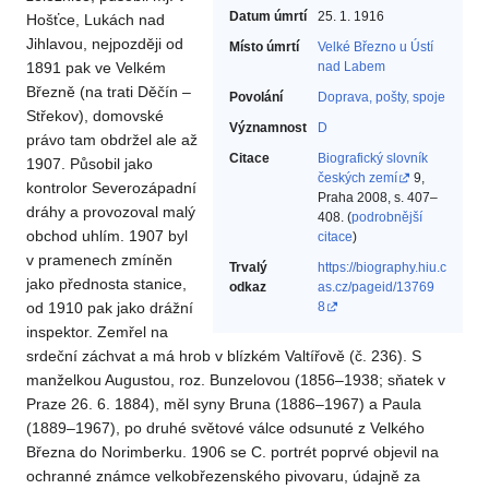
Datum úmrtí
25. 1. 1916
Hošťce, Lukách nad
Jihlavou, nejpozději od
Místo úmrtí
Velké Březno u Ústí
1891 pak ve Velkém
nad Labem
Březně (na trati Děčín –
Povolání
Doprava, pošty, spoje‎
Střekov), domovské
Významnost
D
právo tam obdržel ale až
Citace
Biografický slovník
1907. Působil jako
českých zemí
9,
kontrolor Severozápadní
Praha 2008, s. 407–
dráhy a provozoval malý
408. (
podrobnější
obchod uhlím. 1907 byl
citace
)
v pramenech zmíněn
Trvalý
https://biography.hiu.c
jako přednosta stanice,
odkaz
as.cz/pageid/13769
od 1910 pak jako drážní
8
inspektor. Zemřel na
srdeční záchvat a má hrob v blízkém Valtířově (č. 236). S
manželkou Augustou, roz. Bunzelovou (1856–1938; sňatek v
Praze 26. 6. 1884), měl syny Bruna (1886–1967) a Paula
(1889–1967), po druhé světové válce odsunuté z Velkého
Března do Norimberku. 1906 se C. portrét poprvé objevil na
ochranné známce velkobřezenského pivovaru, údajně za