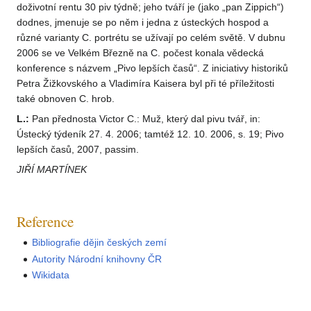
doživotní rentu 30 piv týdně; jeho tváří je (jako „pan Zippich“)
dodnes, jmenuje se po něm i jedna z ústeckých hospod a
různé varianty C. portrétu se užívají po celém světě. V dubnu
2006 se ve Velkém Březně na C. počest konala vědecká
konference s názvem „Pivo lepších časů“. Z iniciativy historiků
Petra Žižkovského a Vladimíra Kaisera byl při té příležitosti
také obnoven C. hrob.
L.:
Pan přednosta Victor C.: Muž, který dal pivu tvář, in:
Ústecký týdeník 27. 4. 2006; tamtéž 12. 10. 2006, s. 19; Pivo
lepších časů, 2007, passim.
JIŘÍ MARTÍNEK
Reference
Bibliografie dějin českých zemí
Autority Národní knihovny ČR
Wikidata