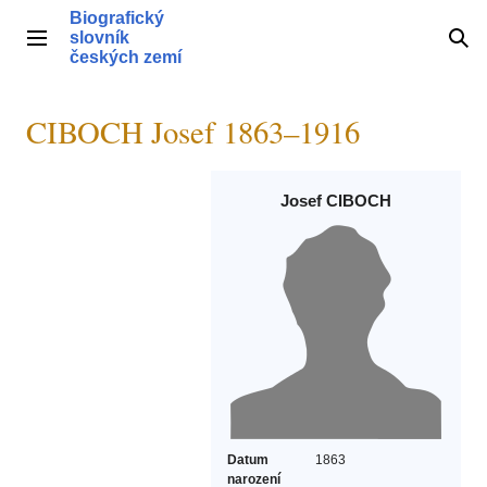
Přeskočit
Biografický
na
slovník
Hlavní menu
Hle
obsah
českých zemí
CIBOCH Josef 1863–1916
Josef CIBOCH
Datum
1863
narození