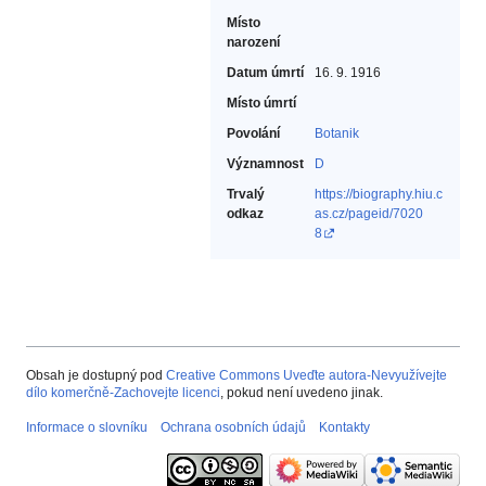
Místo
narození
Datum úmrtí
16. 9. 1916
Místo úmrtí
Povolání
Botanik‎
Významnost
D
Trvalý
https://biography.hiu.c
odkaz
as.cz/pageid/7020
8
Obsah je dostupný pod
Creative Commons Uveďte autora-Nevyužívejte
dílo komerčně-Zachovejte licenci
, pokud není uvedeno jinak.
Informace o slovníku
Ochrana osobních údajů
Kontakty