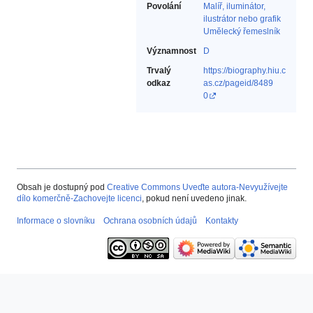
Povolání
Malíř, iluminátor,
ilustrátor nebo grafik‎
Umělecký řemeslník‎
Významnost
D
Trvalý
https://biography.hiu.c
odkaz
as.cz/pageid/8489
0
Obsah je dostupný pod
Creative Commons Uveďte autora-Nevyužívejte
dílo komerčně-Zachovejte licenci
, pokud není uvedeno jinak.
Informace o slovníku
Ochrana osobních údajů
Kontakty