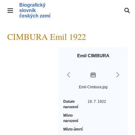
Přeskočit
Biografický
na
slovník
Hlavní menu
Hle
obsah
českých zemí
CIMBURA Emil 1922
Emil CIMBURA
Emil-Cimbura.jpg
Datum
18. 7. 1922
narození
Místo
narození
Místo úmrtí