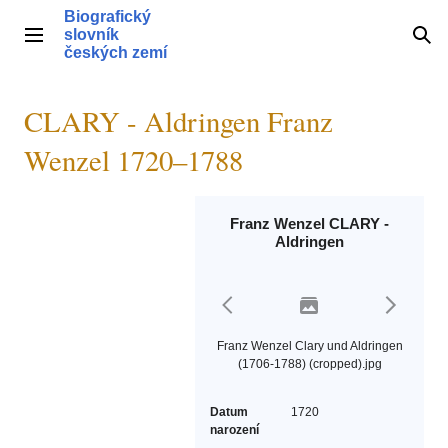
Přeskočit
Biografický
na
slovník
Hlavní menu
Hle
obsah
českých zemí
CLARY - Aldringen Franz
Wenzel 1720–1788
Franz Wenzel CLARY -
Aldringen
Franz Wenzel Clary und Aldringen
(1706-1788) (cropped).jpg
Datum
1720
narození