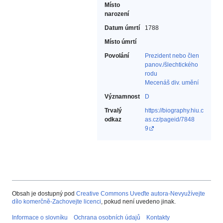
Místo
narození
Datum úmrtí
1788
Místo úmrtí
Povolání
Prezident nebo člen
panov./šlechtického
rodu‎
Mecenáš div. umění‎
Významnost
D
Trvalý
https://biography.hiu.c
odkaz
as.cz/pageid/7848
9
Obsah je dostupný pod
Creative Commons Uveďte autora-Nevyužívejte
dílo komerčně-Zachovejte licenci
, pokud není uvedeno jinak.
Informace o slovníku
Ochrana osobních údajů
Kontakty