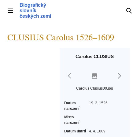
Přeskočit
Biografický
na
slovník
Hlavní menu
Hle
obsah
českých zemí
CLUSIUS Carolus 1526–1609
Carolus CLUSIUS
Carolus Clusius00.jpg
Datum
19. 2. 1526
narození
Místo
narození
Datum úmrtí
4. 4. 1609