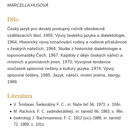
MARCELLA HUSOVÁ
Dílo
Český jazyk pro devátý postupný ročník všeobecně
vzdělávacích škol, 1955; Vývoj českého jazyka a dialektologie,
1964; Historický vývoj označování rodiny a rodinné příslušnosti
v českých nářečích, 1964; Studie z historické dialektologie a
toponomastiky Čech, 1967; Kapitoly z dějin českých nářečí a
místních a pomístních jmen, 1970; Vývojové tendence
současné spisovné češtiny a kultury jazyka, 1974; Vývoj
spisovné češtiny, 1985; Jazyk, nářečí, místní jména, slangy,
1986.
Literatura
V. Šmilauer, Šedesátiny F. C., in: Naše řeč 56, 1973, s. 104n.
M. Racková, F. C. sedmdesátiletý, in: tamtéž 66, 1983, s. 96n.
(nekrolog) J. Bachmannová, F. C. 1912 (sic)–1988, in: tamtéž
72, 1989, s. 101n.