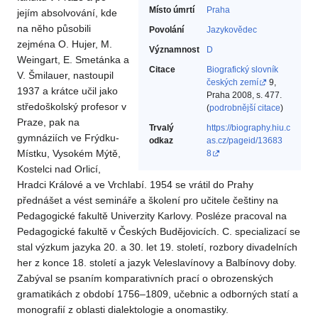
Místo úmrtí
Praha
jejím absolvování, kde
na něho působili
Povolání
Jazykovědec‎
zejména O. Hujer, M.
Významnost
D
Weingart, E. Smetánka a
Citace
Biografický slovník
V. Šmilauer, nastoupil
českých zemí
9,
1937 a krátce učil jako
Praha 2008, s. 477.
středoškolský profesor v
(
podrobnější citace
)
Praze, pak na
Trvalý
https://biography.hiu.c
gymnáziích ve Frýdku-
odkaz
as.cz/pageid/13683
Místku, Vysokém Mýtě,
8
Kostelci nad Orlicí,
Hradci Králové a ve Vrchlabí. 1954 se vrátil do Prahy
přednášet a vést semináře a školení pro učitele češtiny na
Pedagogické fakultě Univerzity Karlovy. Posléze pracoval na
Pedagogické fakultě v Českých Budějovicích. C. specializací se
stal výzkum jazyka 20. a 30. let 19. století, rozbory divadelních
her z konce 18. století a jazyk Veleslavínovy a Balbínovy doby.
Zabýval se psaním komparativních prací o obrozenských
gramatikách z období 1756–1809, učebnic a odborných statí a
monografií z oblasti dialektologie a onomastiky.