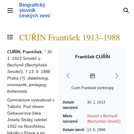
Přeskočit
Biografický
na
slovník
Hlavní menu
Hle
obsah
českých zemí
CUŘÍN František 1913–1988
Přepnout obsah
CUŘÍN, František
,
* 30.
František CUŘÍN
1. 1913 Smoleč u
Bechyně (Bechyňská
Smoleč), † 13. 9. 1988
Praha (?), dialektolog,
onomastik, pedagog,
Curin Frantisek portret.jpg
bohemista
Gymnázium vystudoval v
Datum
30. 1. 1913
Táboře. Pod vlivem
narození
Gebauerova žáka
Místo
Smoleč u Bechyně
Josefa Straky odešel
narození
(Bechyňská Smoleč)
1932 na filozofickou
Datum úmrtí
13. 9. 1988
fakultu v Praze a po