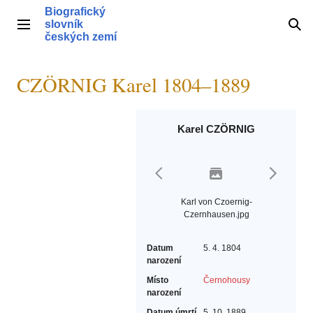
Přeskočit
Biografický
na
slovník
Hlavní menu
Hle
obsah
českých zemí
CZÖRNIG Karel 1804–1889
Karel CZÖRNIG
Karl von Czoernig-
Czernhausen.jpg
Datum
5. 4. 1804
narození
Místo
Černohousy
narození
Datum úmrtí
5. 10. 1889