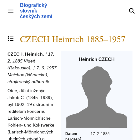
Přeskočit
Biografický
na
slovník
Hlavní menu
Hle
obsah
českých zemí
CZECH Heinrich 1885–1957
Přepnout obsah
CZECH, Heinrich
,
* 17.
Heinrich CZECH
2. 1885 Vídeň
(Rakousko), † 7. 6. 1957
Mnichov (Německo),
strojírenský odborník
Otec, důlní inženýr
Jakob C. (1845–1939),
byl 1902–19 ústředním
ředitelem koncernu
Larisch-Mönnich’sche
Kohlen- und Kokswerke
(Larisch-Mönnichových
Datum
17. 2. 1885
uhelných závodů a
narození