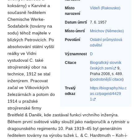
koksárny) v Karviné a
Místo
Vídeň (Rakousko)
současně ředitelem
narození
Chemische Werke-
Datum úmrtí
7. 6. 1957
Sodafabrik (továrny na
Místo úmrtí
Mnichov (Německo)
sodu) téhož majitele v
blízkých Petrovicích. Po
Povolání
Ostatní průmyslová
odvětví‎
absolvování státní vyšší
reálky ve Vídni
Významnost
D
vystudoval C. také
Citace
Biografický slovník
strojírenský obor na
českých zemí
9,
technice, 1912 se stal
Praha 2008, s. 489.
(
podrobnější citace
)
inženýrem. Pracovat
začal ve Vítkovických
Trvalý
https://biography.hiu.c
odkaz
as.cz/pageid/4429
železárnách a potom do
1
1914 u pražské
strojírenské firmy
Breitfeld & Daněk, kde zastával funkci vrchního inženýra.
Během první světové války sloužil jako nadporučík a rytmistr u
dragounského regimentu 10. Pak 1919–45 byl generálním
ředitelem továrny na výrobu tužek L. & C. Hardtmuth – Koh-i-