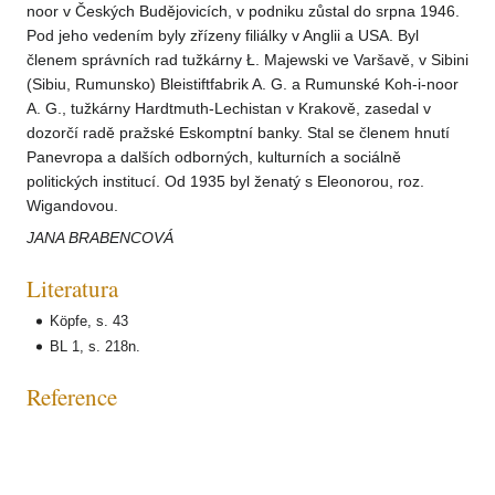
noor v Českých Budějovicích, v podniku zůstal do srpna 1946.
Pod jeho vedením byly zřízeny filiálky v Anglii a USA. Byl
členem správních rad tužkárny Ł. Majewski ve Varšavě, v Sibini
(Sibiu, Rumunsko) Bleistiftfabrik A. G. a Rumunské Koh-i-noor
A. G., tužkárny Hardtmuth-Lechistan v Krakově, zasedal v
dozorčí radě pražské Eskomptní banky. Stal se členem hnutí
Panevropa a dalších odborných, kulturních a sociálně
politických institucí. Od 1935 byl ženatý s Eleonorou, roz.
Wigandovou.
JANA BRABENCOVÁ
Literatura
Köpfe, s. 43
BL 1, s. 218n.
Reference