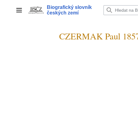
Přeskočit
Biografický slovník
na
Hlavní menu
českých zemí
obsah
CZERMAK Paul 185