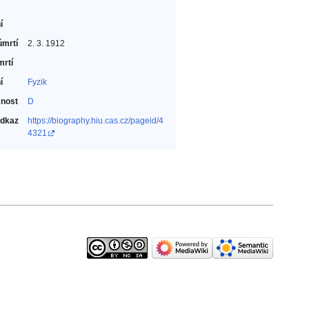
í
úmrtí
2. 3. 1912
mrtí
í
Fyzik‎
nost
D
odkaz
https://biography.hiu.cas.cz/pageid/4
4321