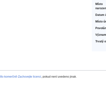
Místo
narozen
Datum 
Místo ú
Povolán
Význam
Trvalý 
lo komerčně-Zachovejte licenci
, pokud není uvedeno jinak.