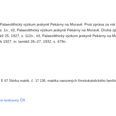
Palaeolithický výzkum jeskyně Pekárny na Moravě. Prvá zpráva za rok 
. 1n.; tíž, Palaeolithický výzkum jeskyně Pekárny na Moravě. Druhá z
též 25, 1927, s. 112n.; tíž, Palaeolithický výzkum jeskyně Pekárny na M
ok 1927, in: tamtéž 26–27, 1932, s. 479n.
E 67 Sbírka matrik, č. 17 136, matrika narozených římskokatolického farního 
dní knihovny ČR