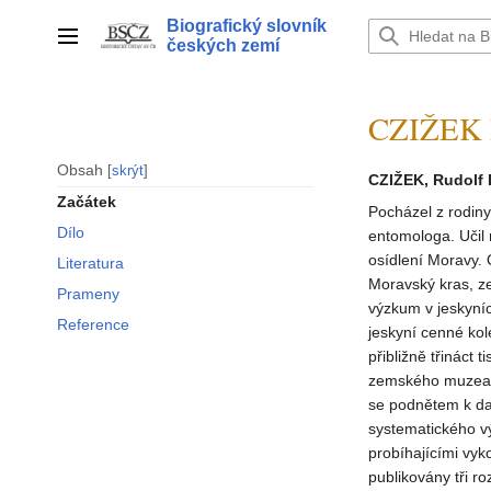
Přeskočit
Biografický slovník
na
Hlavní menu
českých zemí
obsah
CZIŽEK R
Obsah
skrýt
CZIŽEK, Rudolf 
Začátek
Pocházel z rodiny
Dílo
entomologa. Učil 
osídlení Moravy.
Literatura
Moravský kras, z
Prameny
výzkum v jeskyníc
Reference
jeskyní cenné kol
přibližně třináct
zemského muzea v
se podnětem k da
systematického v
probíhajícími vyk
publikovány tři ro