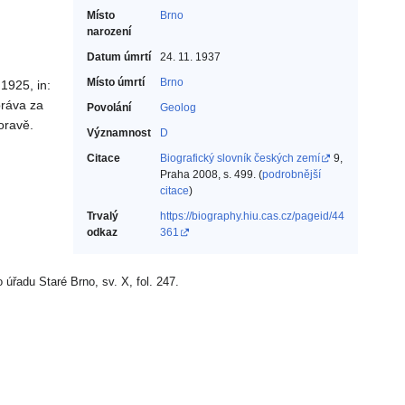
Místo
Brno
narození
Datum úmrtí
24. 11. 1937
Místo úmrtí
Brno
1925, in:
práva za
Povolání
Geolog‎
oravě.
Významnost
D
Citace
Biografický slovník českých zemí
9,
Praha 2008, s. 499. (
podrobnější
citace
)
Trvalý
https://biography.hiu.cas.cz/pageid/44
odkaz
361
úřadu Staré Brno, sv. X, fol. 247.