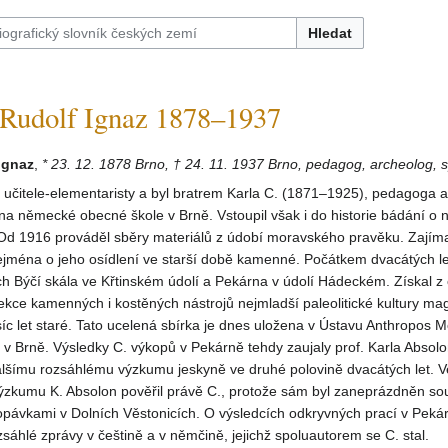
Hledat
udolf Ignaz 1878–1937
Ignaz
,
* 23. 12. 1878 Brno, † 24. 11. 1937 Brno, pedagog, archeolog, 
 učitele-elementaristy a byl bratrem Karla C. (1871–1925), pedagoga a
na německé obecné škole v Brně. Vstoupil však i do historie bádání o 
 Od 1916 prováděl sběry materiálů z údobí moravského pravěku. Zajíma
ejména o jeho osídlení ve starší době kamenné. Počátkem dvacátých le
h Býčí skála ve Křtinském údolí a Pekárna v údolí Hádeckém. Získal z
ekce kamenných i kostěných nástrojů nejmladší paleolitické kultury ma
 tisíc let staré. Tato ucelená sbírka je dnes uložena v Ústavu Anthropos
 Brně. Výsledky C. výkopů v Pekárně tehdy zaujaly prof. Karla Absolo
lšímu rozsáhlému výzkumu jeskyně ve druhé polovině dvacátých let. 
ýzkumu K. Absolon pověřil právě C., protože sám byl zaneprázdněn s
opávkami v Dolních Věstonicích. O výsledcích odkryvných prací v Peká
zsáhlé zprávy v češtině a v němčině, jejichž spoluautorem se C. stal.