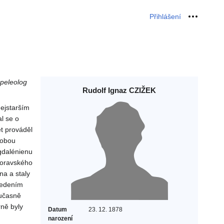
Přihlášení
Osobní 
speleolog
Rudolf Ignaz CZIŽEK
nejstarším
l se o
t prováděl
 obou
gdalénienu
 Moravského
na a staly
Vedením
oučasně
rně byly
Datum
23. 12. 1878
narození