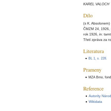
KAREL VALOCH
Dílo
(s K. Absolonem) 
ČMZM 24, 1926, s
rok 1926, in: tam
Třetí zpráva za r
Literatura
BL 1, s. 228
.
Prameny
MZA Brno, fond 
Reference
Autority Náro
Wikidata