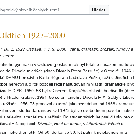
Hledat
ldřich 1927–2000
,
* 16. 1. 1927 Ostrava, † 3. 9. 2000 Praha, dramatik, prozaik, filmový a 
r, herec
eálného gymnázia v Ostravě (poslední rok byl totálně nasazen, maturo
erec do Divadla mladých (dnes Divadlo Petra Bezruče) v Ostravě. 1946
ké DAMU herectví u Karla Högera a Ladislava Peška, režii u Jindřicha 
bor herectví a o rok později režii nastudováním vlastní dramatické prv
ivadle DISK. 1950–53 byl režisérem Krajského oblastního divadla (dne
o) v Hradci Králové, 1954–56 šéfem činohry Divadla F. X. Šaldy v Liberc
ko režisér. 1956–73 pracoval externě jako scenárista, od 1958 dramatu
 Filmovém studiu Barrandov. Od 1973 byl ve svobodném povolání jako s
ý a televizní scenárista a režisér. Od studentských let psal články pro 
likoval v časopisech
Divadlo
,
Host do domu
, v
Literárních listech
aj.
vším jako dramatik. Od 60. do konce 80. let patřil k nejplodnějším a