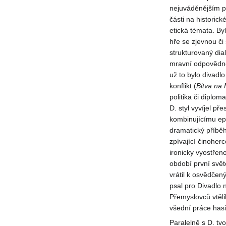
nejuváděnějším p
části na historic
etická témata. By
hře se zjevnou či
strukturovaný dia
mravní odpovědnos
už to bylo divadlo
konflikt (
Bitva na
politika či diploma
D. styl vyvíjel př
kombinujícímu ep
dramatický příběh
zpívající činoherc
ironicky vyostřen
období první svět
vrátil k osvědčen
psal pro Divadlo 
Přemyslovců vtělil
všední práce ha
Paralelně s D. tvo