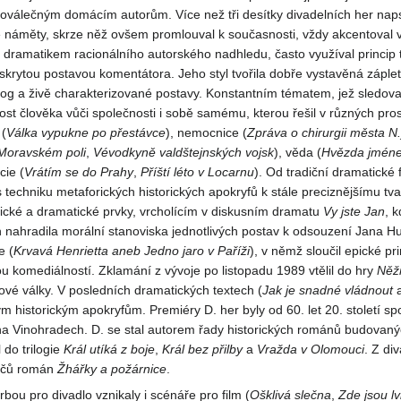
oválečným domácím autorům. Více než tři desítky divadelních her naps
ké náměty, skrze něž ovšem promlouval k současnosti, vždy akcentoval 
l dramatikem racionálního autorského nadhledu, často využíval princip t
 skrytou postavou komentátora. Jeho styl tvořila dobře vystavěná záple
log a živě charakterizované postavy. Konstantním tématem, jež sledoval
t člověka vůči společnosti i sobě samému, kterou řešil v různých pros
 (
Válka vypukne po přestávce
), nemocnice (
Zpráva o chirurgii města N.
 Moravském poli
,
Vévodkyně valdštejnských vojsk
), věda (
Hvězda jmén
cie (
Vrátím se do
Prahy
,
Příští léto v Locarnu
). Od tradiční dramatické
es techniku metaforických historických apokryfů k stále preciznějšímu tv
ické a dramatické prvky, vrcholícím v diskusním dramatu
Vy jste
Jan
, 
 nahradila morální stanoviska jednotlivých postav k odsouzení Jana Hus
e (
Krvavá Henrietta aneb Jedno jaro v Paříži
), v němž sloučil epické p
ou komediálností. Zklamání z vývoje po listopadu 1989 vtělil do hry
Něžn
ové války. V posledních dramatických textech (
Jak je snadné vládnout
ým historickým apokryfům. Premiéry D. her byly od 60. let 20. století s
na Vinohradech. D. se stal autorem řady historických románů budovaný
 do trilogie
Král utíká z boje
,
Král bez přilby
a
Vražda v Olomouci
. Z di
sičů román
Žhářky
a požárnice
.
rbou pro divadlo vznikaly i scénáře pro film (
Ošklivá slečna
,
Zde jsou lv