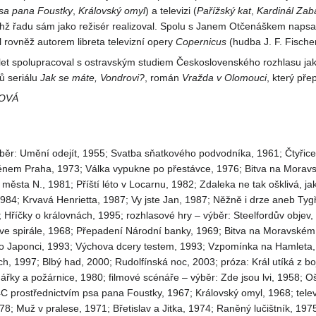
psa pana Foustky
,
Královský omyl
) a televizi (
Pařížský kat
,
Kardinál Zaba
ichž řadu sám jako režisér realizoval. Spolu s Janem Otčenáškem napsal
l rovněž autorem libreta televizní opery
Copernicus
(hudba J. F. Fischer
et spolupracoval s ostravským studiem Československého rozhlasu jako a
lů seriálu
Jak se máte, Vondrovi?
, román
Vražda v Olomouci
, který pře
NOVÁ
ýběr: Umění odejít, 1955; Svatba sňatkového podvodníka, 1961; Čtyřicet
nem Praha, 1973; Válka vypukne po přestávce, 1976; Bitva na Moravsk
i města N., 1981; Příští léto v Locarnu, 1982; Zdaleka ne tak ošklivá, 
84; Krvavá Henrietta, 1987; Vy jste Jan, 1987; Něžně i drze aneb Tygř
; Hříčky o královnách, 1995; rozhlasové hry – výběr: Steelfordův obje
 ve spirále, 1968; Přepadení Národní banky, 1969; Bitva na Moravském 
o Japonci, 1993; Výchova dcery testem, 1993; Vzpomínka na Hamleta,
h, 1997; Blbý had, 2000; Rudolfínská noc, 2003; próza: Král utíká z bo
řky a požárnice, 1980; filmové scénáře – výběr: Zde jsou lvi, 1958; Oš
prostřednictvím psa pana Foustky, 1967; Královský omyl, 1968; televi
; Muž v pralese, 1971; Břetislav a Jitka, 1974; Raněný lučištník, 19