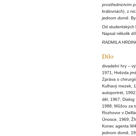
prostřednictvím 
královnách
), z n
jednom
domě
. By
Od studentských l
Napsal několik dí
RADMILA HRDI
Dílo
divadelní hry – v
1971; Hvězda jmé
Zpráva o chirurgi
Kulhavý mezek, 19
autoportrét, 1992
děl, 1967; Dialog
1988; Můžou za t
Rozhovor v Delfác
Únosce, 1969; Žhá
Konec agenta W4C 
jednom domě, 1978