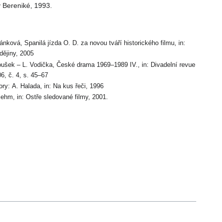
 Bereniké, 1993.
ánková, Spanilá jízda O. D. za novou tváří historického filmu, in:
dějiny, 2005
oušek – L. Vodička, České drama 1969–1989 IV., in: Divadelní revue
6, č. 4, s. 45–67
ry: A. Halada, in: Na kus řeči, 1996
iehm, in: Ostře sledované filmy, 2001.