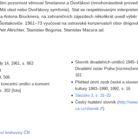
áštní pozornost věnoval Smetanovi a Dvořákovi (mnohonásobně proved
Má vlast
nebo Dvořákovy symfonie). Stal se respektovaným interpret
a Antona Brucknera, na zahraničních zájezdech několikrát uvedl výběr
 Šostakoviče. 1961–73 vyučoval na ostravské konzervatoři obor dirigová
Petr Altrichter, Stanislav Bogunia, Stanislav Macura ad.
Slovník divadelních umělců 1945–1
y 14, 1961, s. 863
Divadelní ústav Praha [rozmnoženo
4
161
9, 506
Přehled úmrtí osob české a slove
 koncertní umělci a komorní
kultury 1983–1990, 1992, s. 16
s. 302 [foto]
Slezsko 3, s. 31–32
Český hudební slovník (
http://www
ca.cz/slovnik
).
dní knihovny ČR