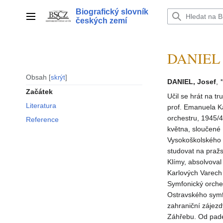
Přeskočit
Biografický slovník
na
Hlavní menu
českých zemí
obsah
DANIEL J
Obsah
skrýt
DANIEL, Josef
,
Začátek
Učil se hrát na t
Literatura
prof. Emanuela Ka
orchestru, 1945/
Reference
května, sloučené
Vysokoškolského 
studovat na praž
Klímy, absolvoval
Karlových Varech
Symfonický orches
Ostravského symfo
zahraniční zájezd
Záhřebu. Od pade