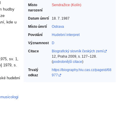
l
Místo
Sendražice (Kolín)
em hudby
narození
 ze
Datum úmrtí
18. 7. 1987
ní, kde u
Místo úmrtí
Ostrava
Povolání
Hudební interpret‎
Významnost
D
Citace
Biografický slovník českých zemí
12, Praha 2009, s. 127–128.
975, sv. 1,
(
podrobnější citace
)
] 1979, s.
Trvalý
https://biography.hiu.cas.cz/pageid/68
odkaz
977
nské hudební
.musicologi