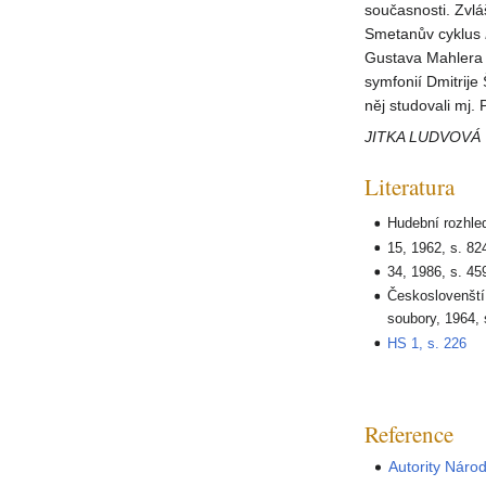
současnosti. Zvl
Smetanův cyklus
Gustava Mahlera 
symfonií Dmitrije
něj studovali mj. 
JITKA LUDVOVÁ
Literatura
Hudební rozhled
15, 1962, s. 82
34, 1986, s. 45
Českoslovenští
soubory, 1964, 
HS 1, s. 226
Reference
Autority Náro