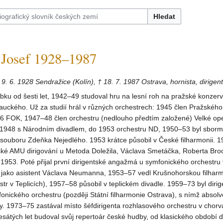
Hledat
osef 1928–1987
* 9. 6. 1928 Sendražice (Kolín), † 18. 7. 1987 Ostrava, hornista, dirigent
rubku od šesti let, 1942–49 studoval hru na lesní roh na pražské konzerv
uckého. Už za studií hrál v různých orchestrech: 1945 člen Pražského
46 FOK, 1947–48 člen orchestru (nedlouho předtím založené) Velké ope
 1948 s Národním divadlem, do 1953 orchestru ND, 1950–53 byl sborm
souboru Zdeňka Nejedlého. 1953 krátce působil v České filharmonii. 1
ské AMU dirigování u Metoda Doležila, Václava Smetáčka, Roberta Broc
 1953. Poté přijal první dirigentské angažmá u symfonického orchestru 
 jako asistent Václava Neumanna, 1953–57 vedl Krušnohorskou filharmo
tr v Teplicích), 1957–58 působil v teplickém divadle. 1959–73 byl diri
nického orchestru (později Státní filharmonie Ostrava), s nímž absolv
y. 1973–75 zastával místo šéfdirigenta rozhlasového orchestru v chor
sátých let budoval svůj repertoár české hudby, od klasického období 