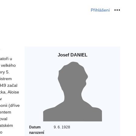
Přihlášení
Osobní 
Josef DANIEL
atoři u
 velkého
ry 5.
istrem
949 začal
ka, Aloise
v
nii (dříve
gentem
oval
vatském
Datum
9. 6. 1928
do
narození