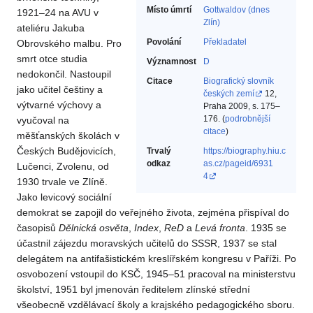
Místo úmrtí
Gottwaldov (dnes
1921–24 na AVU v
Zlín)
ateliéru Jakuba
Povolání
Překladatel‎
Obrovského malbu. Pro
smrt otce studia
Významnost
D
nedokončil. Nastoupil
Citace
Biografický slovník
jako učitel češtiny a
českých zemí
12,
výtvarné výchovy a
Praha 2009, s. 175–
176. (
podrobnější
vyučoval na
citace
)
měšťanských školách v
Českých Budějovicích,
Trvalý
https://biography.hiu.c
odkaz
as.cz/pageid/6931
Lučenci, Zvolenu, od
4
1930 trvale ve Zlíně.
Jako levicový sociální
demokrat se zapojil do veřejného života, zejména přispíval do
časopisů
Dělnická osvěta
,
Index
,
ReD
a
Levá fronta
. 1935 se
účastnil zájezdu moravských učitelů do SSSR, 1937 se stal
delegátem na antifašistickém kreslířském kongresu v Paříži. Po
osvobození vstoupil do KSČ, 1945–51 pracoval na ministerstvu
školství, 1951 byl jmenován ředitelem zlínské střední
všeobecně vzdělávací školy a krajského pedagogického sboru.