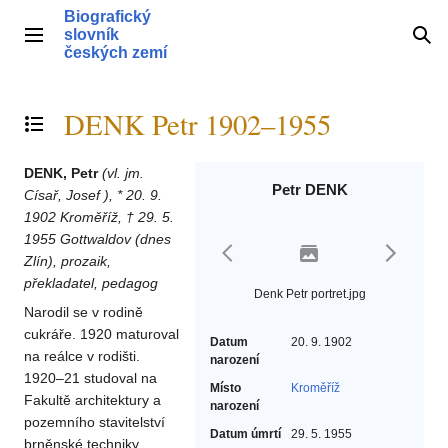
Přeskočit
Biografický
na
slovník
Hlavní menu
Hle
obsah
českých zemí
DENK Petr 1902–1955
Přepnout obsah
DENK, Petr
(vl. jm.
Petr DENK
Císař, Josef ), * 20. 9.
1902 Kroměříž, † 29. 5.
1955 Gottwaldov (dnes
Zlín), prozaik,
překladatel, pedagog
Denk Petr portret.jpg
Narodil se v rodině
cukráře. 1920 maturoval
Datum
20. 9. 1902
na reálce v rodišti.
narození
1920–21 studoval na
Místo
Kroměříž
Fakultě architektury a
narození
pozemního stavitelství
Datum úmrtí
29. 5. 1955
brněnské techniky,