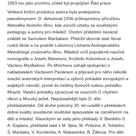
1953 mu jako prvnímu učiteli byl propůjčen Řád práce.
Veškerá knižní produkce autora byla podepsána
pseudonymem. D. debutoval 1936 průkopnickou příručkou
Metodika
školního filmu
, kde zúročil vztahy se sovětskými
pedagogy a autory pro mládež. Osobní přátelství navázal
zvláště se Samuilem Maršakem. Přeložil sborník statí
Nová
ruská škola
a na podnět Lubomíra Linharta Andrejevského
Metodologii zvukového
filmu
. Mládeži určil populárně-naučné
monografie o Josefu Mánesovi, Kryštofu Kolumbovi a Josefu
Václavu Myslbekovi. Po Mnichovu zahájil spolupráci s
nakladatelem Václavem Pavlánem a připravil pro něho několik
svazků autorských interpretací a výborů pohádek evropských a
asijských národů, prvně do češtiny tlumočil ruskou pohádku
Mrazík
. Vlastní pohádky zpracoval ve svazcích
O chytrém
vlkovi
a
Moudrý ježek
. Nejzásadnější bylo D. dílo
překladatelské. Od druhé poloviny 30. let uváděl v překladech
dobré kvality soustavně sovětské spisovatele se zaměřením na
děti a mládež. Klasickými se staly jeho překlady V. Biankiho či
A. Gajdara, překládal také z M. Iljina, M. Prišvina, A. Tolstého,
S. Maršaka, V. Korolenka, A. Makarenka, B. Žitkova. Pro děti