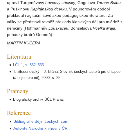
upravil Turgeněvovy
Lovcovy
zápisky
, Gogolova
Tarase Bulbu
a Puškinovu
Kapitánskou dcerku
. V poúnorovém období
překládal i agitační sovětskou pedagogickou literaturu. Za
války se představil rovněž překlady klasických děl pro mládež z
němčiny (Hoffmannův
Louskáček
, Bonselsova
Včelka Mája
,
pohádky bratrů Grimmů).
MARTIN KUČERA
Literatura
LČL 1, s. 532–533
T. Studenovský – J. Bláha, Slovník českých autorů pro chlapce
(a nejen pro ně), 2000, s. 28.
Prameny
Biografický archiv ÚČL Praha.
Reference
Bibliografie dějin českých zemí
Autority Národní knihovny ČR