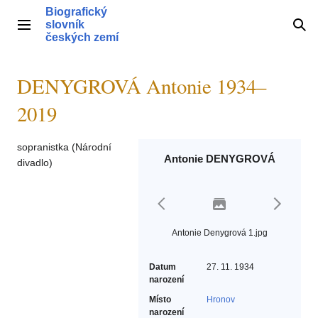
Přeskočit
Biografický
na
slovník
Hlavní menu
Hle
obsah
českých zemí
DENYGROVÁ Antonie 1934–
2019
sopranistka (Národní
Antonie DENYGROVÁ
divadlo)
Antonie Denygrová 1.jpg
Datum
27. 11. 1934
narození
Místo
Hronov
narození