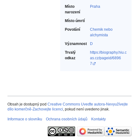
Místo
Praha
narození
Místo úmrtí
Povolání
Chemik nebo
alchymista‎
Významnost
D
Trvalý
https://biography.hiu.c
odkaz
as.cz/pageid/6896
7
Obsah je dostupný pod
Creative Commons Uveďte autora-Nevyužívejte
dílo komerčně-Zachovejte licenci
, pokud není uvedeno jinak.
Informace o slovníku
Ochrana osobních údajů
Kontakty