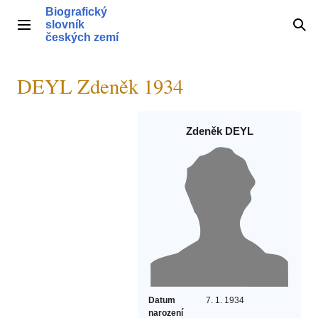
Přeskočit
Biografický
na
slovník
Hlavní menu
Hle
obsah
českých zemí
DEYL Zdeněk 1934
Zdeněk DEYL
Datum
7. 1. 1934
narození