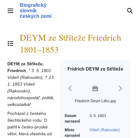
Přeskočit
Biografický
na
slovník
Hlavní menu
Hle
obsah
českých zemí
DEYM ze Stříteže Friedrich
Přepnout obsah
1801–1853
DEYM ze Stříteže,
Fridrich DEYM ze Stříteže
Friedrich
,
* 3. 5. 1801
Vídeň (Rakousko), † 23.
1. 1853 Vídeň
(Rakousko),
národohospodář, politik,
Friedrich Deym Litho.jpg
velkostatkář
Pocházel z českého
Datum
3. 5. 1801
šlechtického rodu. D.
narození
patřil k česko-pruské
Místo
Vídeň (Rakousko)
větvi, která vlastnila od
narození