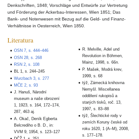
Denkschriften, 1848; Vorschläge und Entwürfe zur Vertretung
und Förderung der Ackerbau-Interessen, Wien 1851; Das
Bank- und Notenwesen mit Bezug auf die Geld- und Finanz-
Verhältnisse in Oesterreich, Wien 1850.
Literatura
R. Melville, Adel und
OSN 7, s. 444–446
Revolution in Böhmen,
OSN 28, s. 268
Mainz, 1998, s. 66n.
RSN 2, s. 108
P. Mašek, Modrá krev,
BL 1, s. 244–245
1999, s. 68
Wurzbach 3, s. 277
týž, Zámecká knihovna
MČE 2, s. 93
Nemyšl. Miscellanea
J. Hanuš, Národní
oddělení rukopisů a
museum a naše obrození
starých tisků, roč. 13,
1, 1923, s. 164, 172–174,
1997, s. 83–88
287, 463 aj.
týž, Šlechtické rody v
A. Okač, Deník Egberta
zemích Koruny české od
Belcrediho o B. D., in:
roku 1620, 1 (A–M), 2008,
VVM 9, 1954, s. 123–127
s. 177–178.
DČŽ 1, s. 251