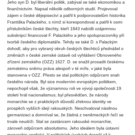
Jeho syn D. byl liberální politik, zabýval se také ekonomikou a
finančnictvím. Napsal několik odborných studií. Projevoval
zájem o české dějepisectví a patřil k podporovatelům historika
Františka Palackého, s nímž si korespondoval a patřil k osmi
příslušníkům české šlechty, kteří 1843 nabídli vzájemnou
subskripcí financovat F. Palackého a jeho spolupracovníky při
tvorbě českého diplomatáře. Tehdy se také D. s Palackým
dohodl, aby pro vybraný okruh českých šlechticů přednášel o
změnách v české zemské ústavě od vyhlášení Obnoveného
zřízení zemského (OZZ) 1627. D. se snažil prosadit českému
zemskému sněmu práva alespoň v té míře, v jaké byla
stanovena v OZZ. Přesto se stal politickým odpůrcem snah
českého národa. Byl sice moderním evropským politikem,
nepochopil však, že významnou roli ve vývoji společnosti 19.
století hrál nacionalismus; byl přesvědčen, že národy
monarchie se z praktických důvodů zřeknou identity ve
prospěch vyšších idejí rakouských. Neschvaloval násilnou
germanizaci a domníval se, že žádná z neněmeckých řečí se
trvale neudrží. Stal se zastáncem rakouské monarchie,
zároveň odpůrcem absolutismu. Jeho ideálem byla ústavní
monarchie anglická. V politických úvahách dospěl až k