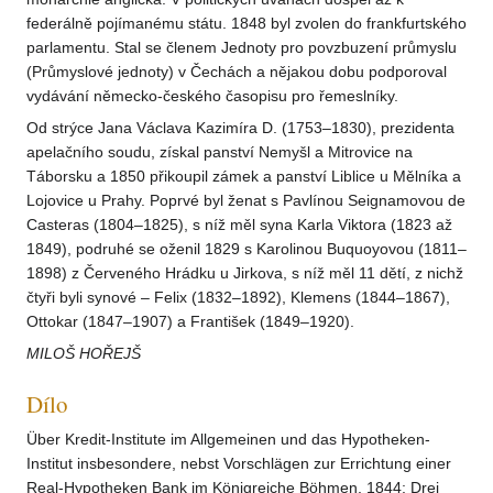
federálně pojímanému státu. 1848 byl zvolen do frankfurtského
parlamentu. Stal se členem Jednoty pro povzbuzení průmyslu
(Průmyslové jednoty) v Čechách a nějakou dobu podporoval
vydávání německo-českého časopisu pro řemeslníky.
Od strýce Jana Václava Kazimíra D. (1753–1830), prezidenta
apelačního soudu, získal panství Nemyšl a Mitrovice na
Táborsku a 1850 přikoupil zámek a panství Liblice u Mělníka a
Lojovice u Prahy. Poprvé byl ženat s Pavlínou Seignamovou de
Casteras (1804–1825), s níž měl syna Karla Viktora (1823 až
1849), podruhé se oženil 1829 s Karolinou Buquoyovou (1811–
1898) z Červeného Hrádku u Jirkova, s níž měl 11 dětí, z nichž
čtyři byli synové – Felix (1832–1892), Klemens (1844–1867),
Ottokar (1847–1907) a František (1849–1920).
MILOŠ HOŘEJŠ
Dílo
Über Kredit-Institute im Allgemeinen und das Hypotheken-
Institut insbesondere, nebst Vorschlägen zur Errichtung einer
Real-Hypotheken Bank im Königreiche Böhmen, 1844; Drei