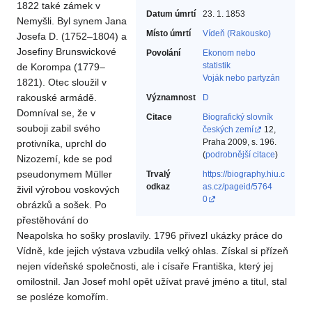
1822 také zámek v
Datum úmrtí
23. 1. 1853
Nemyšli. Byl synem Jana
Místo úmrtí
Vídeň (Rakousko)
Josefa D. (1752–1804) a
Josefiny Brunswickové
Povolání
Ekonom nebo
statistik‎
de Korompa (1779–
Voják nebo partyzán‎
1821). Otec sloužil v
rakouské armádě.
Významnost
D
Domníval se, že v
Citace
Biografický slovník
souboji zabil svého
českých zemí
12,
Praha 2009, s. 196.
protivníka, uprchl do
(
podrobnější citace
)
Nizozemí, kde se pod
pseudonymem Müller
Trvalý
https://biography.hiu.c
odkaz
as.cz/pageid/5764
živil výrobou voskových
0
obrázků a sošek. Po
přestěhování do
Neapolska ho sošky proslavily. 1796 přivezl ukázky práce do
Vídně, kde jejich výstava vzbudila velký ohlas. Získal si přízeň
nejen vídeňské společnosti, ale i císaře Františka, který jej
omilostnil. Jan Josef mohl opět užívat pravé jméno a titul, stal
se posléze komořím.