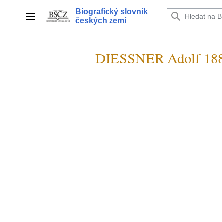
Přeskočit
Biografický slovník
na
Hlavní menu
českých zemí
obsah
DIESSNER Adolf 18