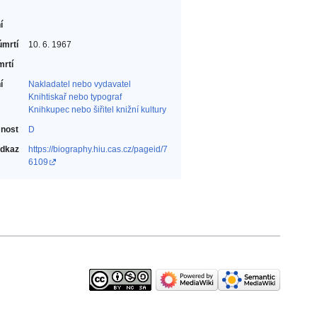
í
úmrtí
10. 6. 1967
mrtí
í
Nakladatel nebo vydavatel‎
Knihtiskař nebo typograf‎
Knihkupec nebo šiřitel knižní kultury‎
nost
D
odkaz
https://biography.hiu.cas.cz/pageid/7
6109