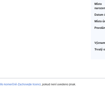
Místo
narozen
Datum 
Místo ú
Povolán
Význam
Trvalý 
lo komerčně-Zachovejte licenci
, pokud není uvedeno jinak.