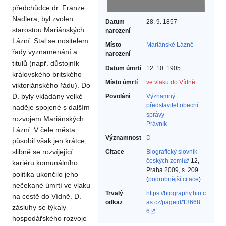
předchůdce dr. Franze
Nadlera, byl zvolen
Datum
28. 9. 1857
starostou Mariánských
narození
Lázní. Stal se nositelem
Místo
Mariánské Lázně
řady vyznamenání a
narození
titulů (např. důstojník
Datum úmrtí
12. 10. 1905
královského britského
Místo úmrtí
ve vlaku do Vídně
viktoriánského řádu). Do
D. byly vkládány velké
Povolání
Významný
představitel obecní
naděje spojené s dalším
správy‎
rozvojem Mariánských
Právník‎
Lázní. V čele města
Významnost
D
působil však jen krátce,
slibně se rozvíjející
Citace
Biografický slovník
českých zemí
12,
kariéru komunálního
Praha 2009, s. 209.
politika ukončilo jeho
(
podrobnější citace
)
nečekané úmrtí ve vlaku
Trvalý
https://biography.hiu.c
na cestě do Vídně. D.
odkaz
as.cz/pageid/13668
zásluhy se týkaly
6
hospodářského rozvoje