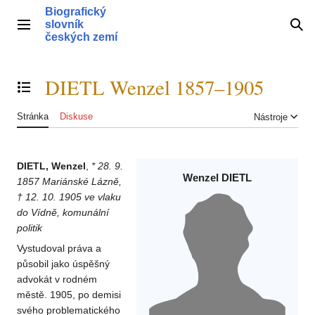
Přeskočit
Biografický
na
slovník
Hlavní menu
Hle
obsah
českých zemí
DIETL Wenzel 1857–1905
Přepnout obsah
Stránka
Diskuse
Nástroje
DIETL, Wenzel
,
* 28. 9.
Wenzel DIETL
1857 Mariánské Lázně,
† 12. 10. 1905 ve vlaku
do Vídně, komunální
politik
Vystudoval práva a
působil jako úspěšný
advokát v rodném
městě. 1905, po demisi
svého problematického