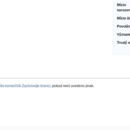
Místo
narozen
Místo ú
Povolán
Význam
Trvalý 
lo komerčně-Zachovejte licenci
, pokud není uvedeno jinak.