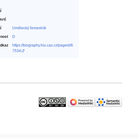
í
mrtí
í
Umělecký řemeslník‎
nost
D
odkaz
https://biography.hiu.cas.cz/pageid/6
7534