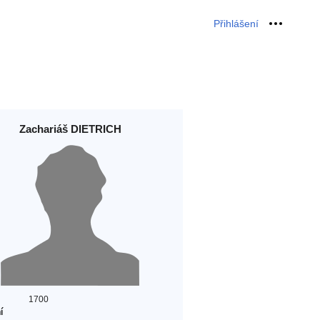
Přihlášení
Osobní 
Zachariáš DIETRICH
1700
í