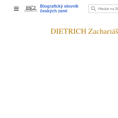
Přeskočit
Biografický slovník
na
Hlavní menu
českých zemí
obsah
DIETRICH Zachariáš