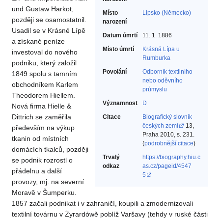
und Gustaw Harkot,
Místo
Lipsko (Německo)
později se osamostatnil.
narození
Usadil se v Krásné Lípě
Datum úmrtí
11. 1. 1886
a získané peníze
Místo úmrtí
Krásná Lípa u
investoval do nového
Rumburka
podniku, který založil
Povolání
Odborník textilního
1849 spolu s tamním
nebo oděvního
obchodníkem Karlem
průmyslu‎
Theodorem Hiellem.
Významnost
D
Nová firma Hielle &
Dittrich se zaměřila
Citace
Biografický slovník
českých zemí
13,
především na výkup
Praha 2010, s. 231.
tkanin od místních
(
podrobnější citace
)
domácích tkalců, později
Trvalý
https://biography.hiu.c
se podnik rozrostl o
odkaz
as.cz/pageid/4547
přádelnu a další
5
provozy, mj. na severní
Moravě v Šumperku.
1857 začali podnikat i v zahraničí, koupili a zmodernizovali
textilní továrnu v Żyrardówě poblíž Varšavy (tehdy v ruské části