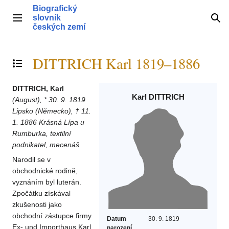
Přeskočit
Biografický
na
slovník
Hlavní menu
Hle
obsah
českých zemí
DITTRICH Karl 1819–1886
Přepnout obsah
DITTRICH, Karl
Karl DITTRICH
(August), * 30. 9. 1819
Lipsko (Německo), † 11.
1. 1886 Krásná Lípa u
Rumburka, textilní
podnikatel, mecenáš
Narodil se v
obchodnické rodině,
vyznáním byl luterán.
Zpočátku získával
zkušenosti jako
obchodní zástupce firmy
Datum
30. 9. 1819
Ex- und Importhaus Karl
narození