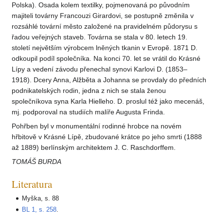
Polska). Osada kolem textilky, pojmenovaná po původním
majiteli továrny Francouzi Girardovi, se postupně změnila v
rozsáhlé tovární město založené na pravidelném půdorysu s
řadou veřejných staveb. Továrna se stala v 80. letech 19.
století největším výrobcem lněných tkanin v Evropě. 1871 D.
odkoupil podíl společníka. Na konci 70. let se vrátil do Krásné
Lípy a vedení závodu přenechal synovi Karlovi D. (1853–
1918). Dcery Anna, Alžběta a Johanna se provdaly do předních
podnikatelských rodin, jedna z nich se stala ženou
společníkova syna Karla Hielleho. D. proslul též jako mecenáš,
mj. podporoval na studiích malíře Augusta Frinda.
Pohřben byl v monumentální rodinné hrobce na novém
hřbitově v Krásné Lípě, zbudované krátce po jeho smrti (1888
až 1889) berlínským architektem J. C. Raschdorffem.
TOMÁŠ BURDA
Literatura
Myška, s. 88
BL 1, s. 258
.