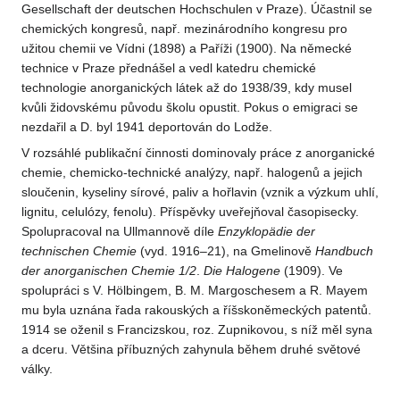
Gesellschaft der deutschen Hochschulen v Praze). Účastnil se
chemických kongresů, např. mezinárodního kongresu pro
užitou chemii ve Vídni (1898) a Paříži (1900). Na německé
technice v Praze přednášel a vedl katedru chemické
technologie anorganických látek až do 1938/39, kdy musel
kvůli židovskému původu školu opustit. Pokus o emigraci se
nezdařil a D. byl 1941 deportován do Lodže.
V rozsáhlé publikační činnosti dominovaly práce z anorganické
chemie, chemicko-technické analýzy, např. halogenů a jejich
sloučenin, kyseliny sírové, paliv a hořlavin (vznik a výzkum uhlí,
lignitu, celulózy, fenolu). Příspěvky uveřejňoval časopisecky.
Spolupracoval na Ullmannově díle
Enzyklopädie
der
technischen Chemie
(vyd. 1916–21), na Gmelinově
Handbuch
der anorganischen Chemie 1/2
.
Die Halogene
(1909). Ve
spolupráci s V. Hölbingem, B. M. Margoschesem a R. Mayem
mu byla uznána řada rakouských a říšskoněmeckých patentů.
1914 se oženil s Francizskou, roz. Zupnikovou, s níž měl syna
a dceru. Většina příbuzných zahynula během druhé světové
války.