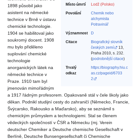
Místo úmrtí
Lodž (Polsko)
1898 působil jako
asistent na německé
Povolání
Chemik nebo
alchymista‎
technice v Brně v ústavu
Potravinář‎
chemické technologie.
1904 se habilitoval jako
Významnost
D
soukromý docent. 1908
Citace
Biografický slovník
mu bylo přiděleno
českých zemí
13,
Praha 2010, s. 232.
suplování chemické
(
podrobnější citace
)
technologie
anorganických látek na
Trvalý
https://biography.hiu.c
odkaz
as.cz/pageid/6703
německé technice v
2
Praze. 1910 tam byl
jmenován mimořádným
a 1917 řádným profesorem. Opakovaně stál v čele školy jako
děkan. Podnikl studijní cesty do zahraničí (Německo, Francie,
Švýcarsko, Rakousko a Maďarsko), aby se seznámil s
chemickým průmyslem a technologiemi. Stal se členem
vědeckých společností v ČSR a Německu (mj. Verein
deutscher Chemiker a Deutsche chemische Gesellschaft v
Berlíně, Deutsche Bunsengesellschaft či Chemische