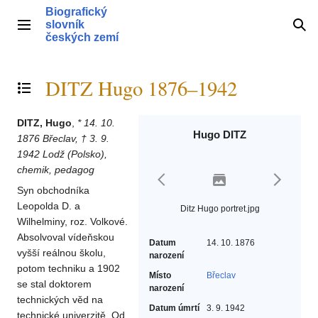
Přeskočit
Biografický
na
slovník
Hlavní menu
Hle
obsah
českých zemí
DITZ Hugo 1876–1942
Přepnout obsah
DITZ, Hugo
,
* 14. 10.
Hugo DITZ
1876 Břeclav, † 3. 9.
1942 Lodž (Polsko),
chemik, pedagog
Syn obchodníka
Leopolda D. a
Ditz Hugo portret.jpg
Wilhelminy, roz. Volkové.
Absolvoval vídeňskou
Datum
14. 10. 1876
vyšší reálnou školu,
narození
potom techniku a 1902
Místo
Břeclav
se stal doktorem
narození
technických věd na
Datum úmrtí
3. 9. 1942
technické univerzitě. Od