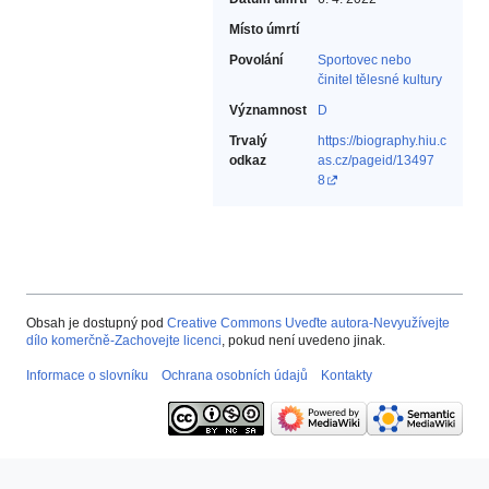
Místo úmrtí
Povolání
Sportovec nebo
činitel tělesné kultury‎
Významnost
D
Trvalý
https://biography.hiu.c
odkaz
as.cz/pageid/13497
8
Obsah je dostupný pod
Creative Commons Uveďte autora-Nevyužívejte
dílo komerčně-Zachovejte licenci
, pokud není uvedeno jinak.
Informace o slovníku
Ochrana osobních údajů
Kontakty