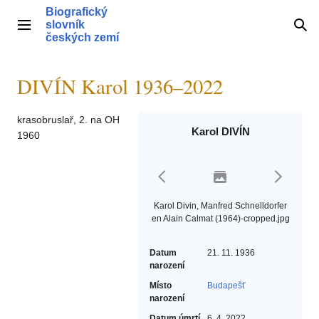
Přeskočit
Biografický
na
slovník
Hlavní menu
Hle
obsah
českých zemí
DIVÍN Karol 1936–2022
krasobruslař, 2. na OH
Karol DIVÍN
1960
Karol Divin, Manfred Schnelldorfer
en Alain Calmat (1964)-cropped.jpg
Datum
21. 11. 1936
narození
Místo
Budapešť
narození
Datum úmrtí
6. 4. 2022