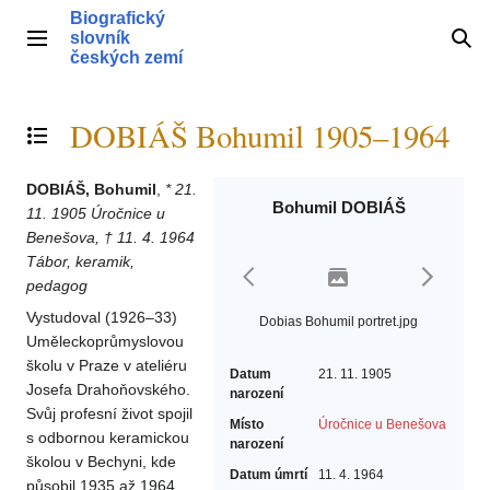
Přeskočit
Biografický
na
slovník
Hlavní menu
Hle
obsah
českých zemí
DOBIÁŠ Bohumil 1905–1964
Přepnout obsah
DOBIÁŠ, Bohumil
,
* 21.
Bohumil DOBIÁŠ
11. 1905 Úročnice u
Benešova, † 11. 4. 1964
Tábor, keramik,
pedagog
Vystudoval (1926–33)
Dobias Bohumil portret.jpg
Uměleckoprůmyslovou
školu v Praze v ateliéru
Datum
21. 11. 1905
Josefa Drahoňovského.
narození
Svůj profesní život spojil
Místo
Úročnice u Benešova
s odbornou keramickou
narození
školou v Bechyni, kde
Datum úmrtí
11. 4. 1964
působil 1935 až 1964