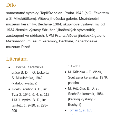
Dílo
samostatné výstavy: Topičův salon, Praha 1942 (s O. Eckertem
a S. Mikuláštíkem); Alšova jihočeská galerie, Mezinárodní
muzeum keramiky, Bechyně 1984; skupinové výstavy: mj. od
1934 členské výstavy Sdružení jihočeských výtvarníků;
zastoupení ve sbírkách: UPM Praha, Alšova jihočeská galerie,
Mezinárodní muzeum keramiky, Bechyně, Západočeské
muzeum Plzeň.
Literatura
106–111
E. Poche, Keramické
M. Růžička – T. Vlček,
práce B. D. – O. Eckerta –
Současná keramika, 1979,
S. Mikuláštíka, 1942
passim
(katalog výstavy)
M. Růžička, B. D. st.
Jídelní soubor B. D., in:
Sochař a keramik, 1984
Tvar 2, 1949, č. 4, s. 112–
(katalog výstavy v
113 J. Vydra, B. D., in:
Bechyni)
tamtéž, č. 9–10, s. 293–
Toman 1, s. 165
299