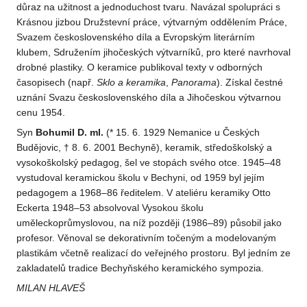
důraz na užitnost a jednoduchost tvaru. Navázal spolupráci s
Krásnou jizbou Družstevní práce, výtvarným oddělením Práce,
Svazem československého díla a Evropským literárním
klubem, Sdružením jihočeských výtvarníků, pro které navrhoval
drobné plastiky. O keramice publikoval texty v odborných
časopisech (např.
Sklo a keramika
,
Panorama
). Získal čestné
uznání Svazu československého díla a Jihočeskou výtvarnou
cenu 1954.
Syn
Bohumil D. ml.
(* 15. 6. 1929 Nemanice u Českých
Budějovic, † 8. 6. 2001 Bechyně), keramik, středoškolský a
vysokoškolský pedagog, šel ve stopách svého otce. 1945–48
vystudoval keramickou školu v Bechyni, od 1959 byl jejím
pedagogem a 1968–86 ředitelem. V ateliéru keramiky Otto
Eckerta 1948–53 absolvoval Vysokou školu
uměleckoprůmyslovou, na níž později (1986–89) působil jako
profesor. Věnoval se dekorativním točeným a modelovaným
plastikám včetně realizací do veřejného prostoru. Byl jedním ze
zakladatelů tradice Bechyňského keramického sympozia.
MILAN HLAVEŠ