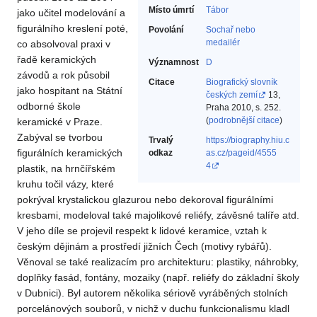
Místo úmrtí
Tábor
jako učitel modelování a
figurálního kreslení poté,
Povolání
Sochař nebo
medailér‎
co absolvoval praxi v
řadě keramických
Významnost
D
závodů a rok působil
Citace
Biografický slovník
jako hospitant na Státní
českých zemí
13,
odborné škole
Praha 2010, s. 252.
(
podrobnější citace
)
keramické v Praze.
Zabýval se tvorbou
Trvalý
https://biography.hiu.c
figurálních keramických
odkaz
as.cz/pageid/4555
4
plastik, na hrnčířském
kruhu točil vázy, které
pokrýval krystalickou glazurou nebo dekoroval figurálními
kresbami, modeloval také majolikové reliéfy, závěsné talíře atd.
V jeho díle se projevil respekt k lidové keramice, vztah k
českým dějinám a prostředí jižních Čech (motivy rybářů).
Věnoval se také realizacím pro architekturu: plastiky, náhrobky,
doplňky fasád, fontány, mozaiky (např. reliéfy do základní školy
v Dubnici). Byl autorem několika sériově vyráběných stolních
porcelánových souborů, v nichž v duchu funkcionalismu kladl