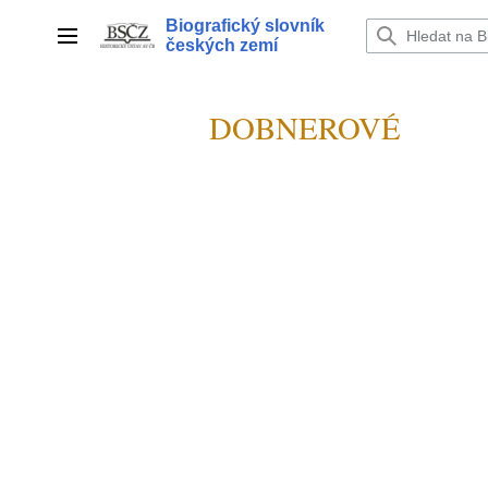
Přeskočit
Biografický slovník
na
Hlavní menu
českých zemí
obsah
DOBNEROVÉ