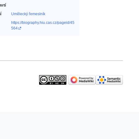
mrtí
í
Umělecký řemeslník‎
https://biography.hiu.cas.cz/pageid/45
564