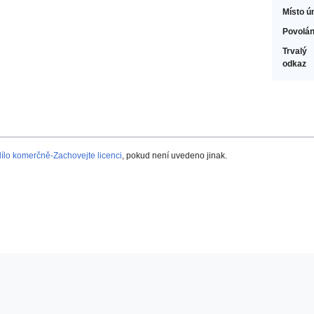
Místo ú
Povolán
Trvalý
odkaz
lo komerčně-Zachovejte licenci
, pokud není uvedeno jinak.