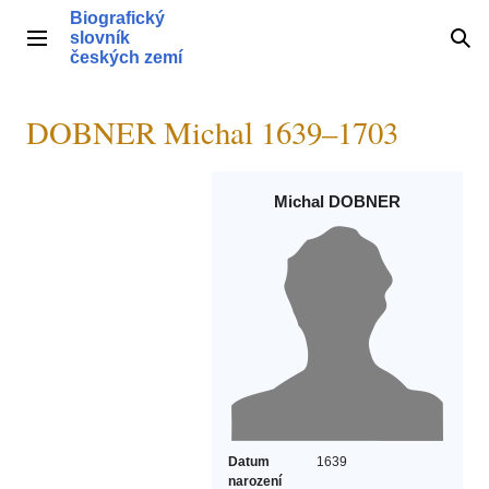
Přeskočit
Biografický
na
slovník
Hlavní menu
Hle
obsah
českých zemí
DOBNER Michal 1639–1703
Michal DOBNER
Datum
1639
narození