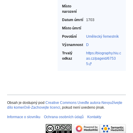
Místo
narození
Datum úmrtí
1703
Místo úmrtí
Povolání
Umělecký řemeslník‎
Významnost
D
Trvalý
https://biography.hiu.c
odkaz
as.cz/pageid/6753
5
Obsah je dostupný pod
Creative Commons Uveďte autora-Nevyužívejte
dílo komerčně-Zachovejte licenci
, pokud není uvedeno jinak.
Informace o slovníku
Ochrana osobních údajů
Kontakty