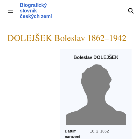
Přeskočit
Biografický
na
slovník
Hlavní menu
Hle
obsah
českých zemí
DOLEJŠEK Boleslav 1862–1942
Boleslav DOLEJŠEK
Datum
16. 2. 1862
narození