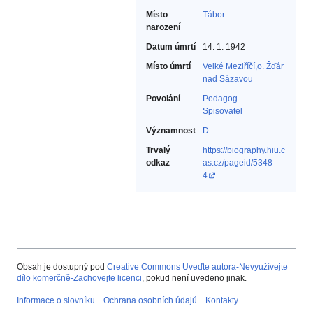
Místo
Tábor
narození
Datum úmrtí
14. 1. 1942
Místo úmrtí
Velké Meziříčí,o. Žďár
nad Sázavou
Povolání
Pedagog‎
Spisovatel‎
Významnost
D
Trvalý
https://biography.hiu.c
odkaz
as.cz/pageid/5348
4
Obsah je dostupný pod
Creative Commons Uveďte autora-Nevyužívejte
dílo komerčně-Zachovejte licenci
, pokud není uvedeno jinak.
Informace o slovníku
Ochrana osobních údajů
Kontakty