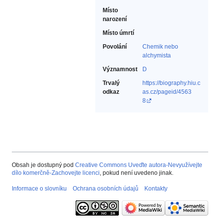
Místo
narození
Místo úmrtí
Povolání
Chemik nebo
alchymista‎
Významnost
D
Trvalý
https://biography.hiu.c
odkaz
as.cz/pageid/4563
8
Obsah je dostupný pod
Creative Commons Uveďte autora-Nevyužívejte
dílo komerčně-Zachovejte licenci
, pokud není uvedeno jinak.
Informace o slovníku
Ochrana osobních údajů
Kontakty