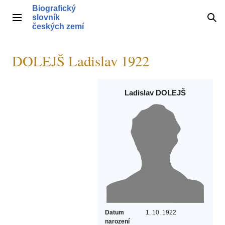
Přeskočit
Biografický
na
slovník
Hlavní menu
Hle
obsah
českých zemí
DOLEJŠ Ladislav 1922
Ladislav DOLEJŠ
Datum
1. 10. 1922
narození