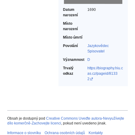
Datum
1690
narození
Místo
narození
Místo úmrtí
Povolání
Jazykovědec‎
Spisovatel‎
Významnost
D
Trvalý
https://biography.hiu.c
odkaz
as.cz/pageid/8133
2
Obsah je dostupný pod
Creative Commons Uveďte autora-Nevyužívejte
dílo komerčně-Zachovejte licenci
, pokud není uvedeno jinak.
Informace o slovníku
Ochrana osobních údajů
Kontakty