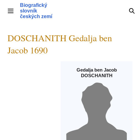
Přeskočit
Biografický
na
slovník
Hlavní menu
Hle
obsah
českých zemí
DOSCHANITH Gedalja ben
Jacob 1690
Gedalja ben Jacob
DOSCHANITH