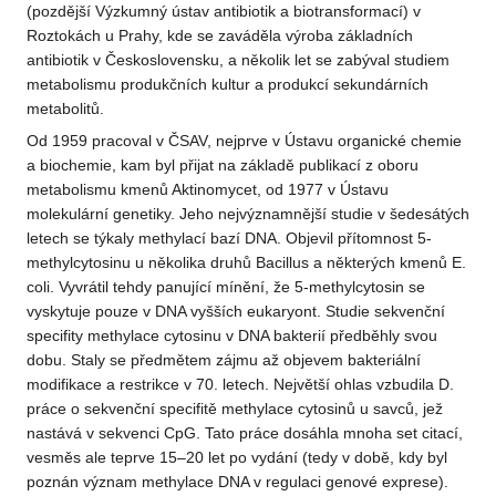
(pozdější Výzkumný ústav antibiotik a biotransformací) v
Roztokách u Prahy, kde se zaváděla výroba základních
antibiotik v Československu, a několik let se zabýval studiem
metabolismu produkčních kultur a produkcí sekundárních
metabolitů.
Od 1959 pracoval v ČSAV, nejprve v Ústavu organické chemie
a biochemie, kam byl přijat na základě publikací z oboru
metabolismu kmenů Aktinomycet, od 1977 v Ústavu
molekulární genetiky. Jeho nejvýznamnější studie v šedesátých
letech se týkaly methylací bazí DNA. Objevil přítomnost 5-
methylcytosinu u několika druhů Bacillus a některých kmenů E.
coli. Vyvrátil tehdy panující mínění, že 5-methylcytosin se
vyskytuje pouze v DNA vyšších eukaryont. Studie sekvenční
specifity methylace cytosinu v DNA bakterií předběhly svou
dobu. Staly se předmětem zájmu až objevem bakteriální
modifikace a restrikce v 70. letech. Největší ohlas vzbudila D.
práce o sekvenční specifitě methylace cytosinů u savců, jež
nastává v sekvenci CpG. Tato práce dosáhla mnoha set citací,
vesměs ale teprve 15–20 let po vydání (tedy v době, kdy byl
poznán význam methylace DNA v regulaci genové exprese).