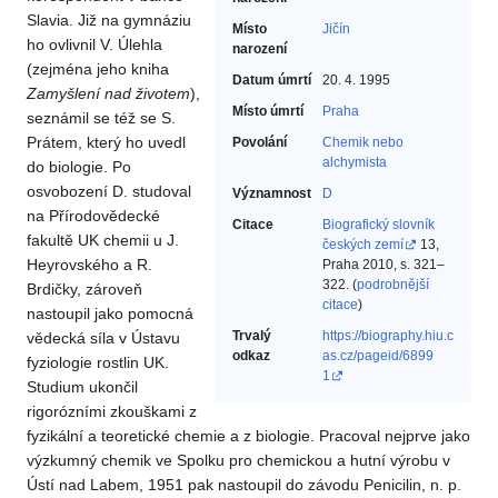
Slavia. Již na gymnáziu
Místo
Jičín
ho ovlivnil V. Úlehla
narození
(zejména jeho kniha
Datum úmrtí
20. 4. 1995
Zamyšlení nad životem
),
Místo úmrtí
Praha
seznámil se též se S.
Prátem, který ho uvedl
Povolání
Chemik nebo
alchymista‎
do biologie. Po
osvobození D. studoval
Významnost
D
na Přírodovědecké
Citace
Biografický slovník
fakultě UK chemii u J.
českých zemí
13,
Heyrovského a R.
Praha 2010, s. 321–
322. (
podrobnější
Brdičky, zároveň
citace
)
nastoupil jako pomocná
Trvalý
https://biography.hiu.c
vědecká síla v Ústavu
odkaz
as.cz/pageid/6899
fyziologie rostlin UK.
1
Studium ukončil
rigorózními zkouškami z
fyzikální a teoretické chemie a z biologie. Pracoval nejprve jako
výzkumný chemik ve Spolku pro chemickou a hutní výrobu v
Ústí nad Labem, 1951 pak nastoupil do závodu Penicilin, n. p.