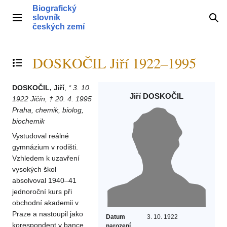
Přeskočit
Biografický
na
slovník
Hlavní menu
Hle
obsah
českých zemí
DOSKOČIL Jiří 1922–1995
Přepnout obsah
DOSKOČIL, Jiří
,
* 3. 10.
Jiří DOSKOČIL
1922 Jičín, † 20. 4. 1995
Praha, chemik, biolog,
biochemik
Vystudoval reálné
gymnázium v rodišti.
Vzhledem k uzavření
vysokých škol
absolvoval 1940–41
jednoroční kurs při
obchodní akademii v
Praze a nastoupil jako
Datum
3. 10. 1922
korespondent v bance
narození