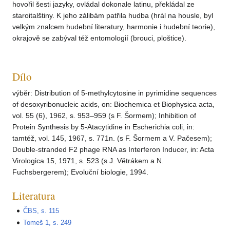
hovořil šesti jazyky, ovládal dokonale latinu, překládal ze
staroitalštiny. K jeho zálibám patřila hudba (hrál na housle, byl
velkým znalcem hudební literatury, harmonie i hudební teorie),
okrajově se zabýval též entomologií (brouci, ploštice).
Dílo
výběr: Distribution of 5-methylcytosine in pyrimidine sequences
of desoxyribonucleic acids, on: Biochemica et Biophysica acta,
vol. 55 (6), 1962, s. 953–959 (s F. Šormem); Inhibition of
Protein Synthesis by 5-Atacytidine in Escherichia coli, in:
tamtéž, vol. 145, 1967, s. 771n. (s F. Šormem a V. Pačesem);
Double-stranded F2 phage RNA as Interferon Inducer, in: Acta
Virologica 15, 1971, s. 523 (s J. Větrákem a N.
Fuchsbergerem); Evoluční biologie, 1994.
Literatura
ČBS, s. 115
Tomeš 1, s. 249