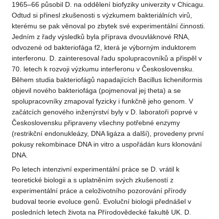
1965–66 působil D. na oddělení biofyziky univerzity v Chicagu.
Odtud si přinesl zkušenosti s výzkumem bakteriálních virů,
kterému se pak věnoval po zbytek své experimentální činnosti.
Jedním z řady výsledků byla příprava dvouvláknové RNA,
odvozené od bakteriofága f2, která je výborným induktorem
interferonu. D. zainteresoval řadu spolupracovníků a přispěl v
70. letech k rozvoji výzkumu interferonu v Československu.
Během studia bakteriofágů napadajících Bacillus licheniformis
objevil nového bakteriofága (pojmenoval jej theta) a se
spolupracovníky zmapoval fyzicky i funkčně jeho genom. V
začátcích genového inženýrství byly v D. laboratoři poprvé v
Československu připraveny všechny potřebné enzymy
(restrikční endonukleázy, DNA ligáza a další), provedeny první
pokusy rekombinace DNA in vitro a uspořádán kurs klonování
DNA.
Po letech intenzivní experimentální práce se D. vrátil k
teoretické biologii a s uplatněním svých zkušeností z
experimentální práce a celoživotního pozorování přírody
budoval teorie evoluce genů. Evoluční biologii přednášel v
posledních letech života na Přírodovědecké fakultě UK. D.