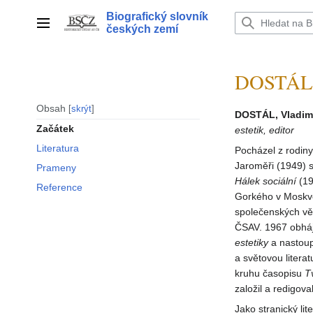
Přeskočit
Biografický slovník
na
Hlavní menu
českých zemí
obsah
DOSTÁL 
Obsah
skrýt
DOSTÁL, Vladim
Začátek
estetik, editor
Literatura
Pocházel z rodin
Jaroměři (1949) se
Prameny
Hálek sociální
(19
Reference
Gorkého v Moskvě,
společenských vě
ČSAV. 1967 obháji
estetiky
a nastoup
a světovou liter
kruhu časopisu
T
založil a redigov
Jako stranický lite