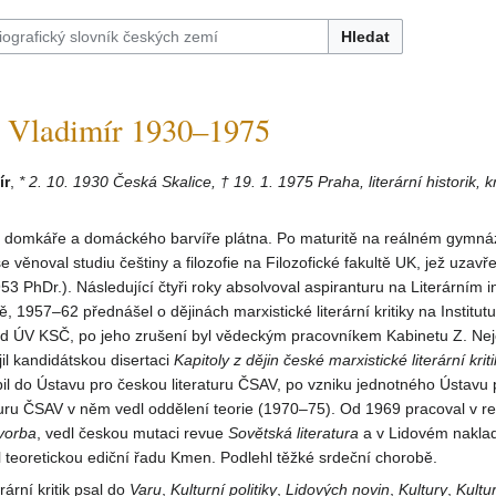
Hledat
Vladimír 1930–1975
ír
,
* 2. 10. 1930 Česká Skalice, † 19. 1. 1975 Praha, literární historik, kri
y domkáře a domáckého barvíře plátna. Po maturitě na reálném gymná
 věnoval studiu češtiny a filozofie na Filozofické fakultě UK, jež uzavř
53 PhDr.). Následující čtyři roky absolvoval aspiranturu na Literárním in
 1957–62 přednášel o dějinách marxistické literární kritiky na Institutu
d ÚV KSČ, po jeho zrušení byl vědeckým pracovníkem Kabinetu Z. Ne
l kandidátskou disertaci
Kapitoly z dějin
české marxistické literární krit
il do Ústavu pro českou literaturu ČSAV, po vzniku jednotného Ústavu
aturu ČSAV v něm vedl oddělení teorie (1970–75). Od 1969 pracoval v 
vorba
, vedl českou mutaci revue
Sovětská
literatura
a v Lidovém naklad
al teoretickou ediční řadu Kmen. Podlehl těžké srdeční chorobě.
rární kritik psal do
Varu
,
Kulturní politiky
,
Lidových novin
,
Kultury
,
Kultu