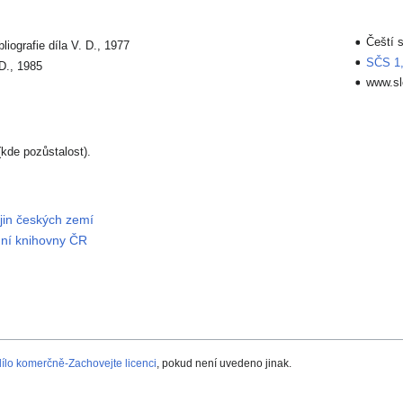
Čeští s
liografie díla V. D., 1977
SČS 1,
D., 1985
www.slo
kde pozůstalost).
ějin českých zemí
dní knihovny ČR
lo komerčně-Zachovejte licenci
, pokud není uvedeno jinak.