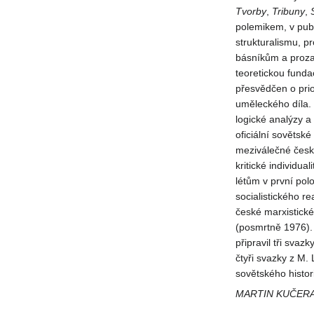
Tvorby
,
Tribuny
,
polemikem, v publ
strukturalismu, p
básníkům a proza
teoretickou funda
přesvědčen o prio
uměleckého díla. 
logické analýzy a
oficiální sovětsk
meziválečné české
kritické individua
létům v první po
socialistického rea
české marxistické
(posmrtně 1976). 
připravil tři sva
čtyři svazky z M. 
sovětského histor
MARTIN KUČER