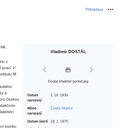
Přihlášení
Osobní 
tik,
Vladimír DOSTÁL
ziu v
el prací
V.
stitutu M.
Dostal Vladimir portret.jpg
jedlého
iky a
Datum
2. 10. 1930
 pro českou
narození
redakčním
Místo
Česká Skalice
atelství
narození
Datum úmrtí
19. 1. 1975
rní tvorby
,