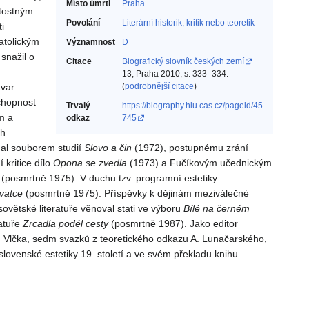
Místo úmrtí
Praha
ytostným
Povolání
Literární historik, kritik nebo teoretik‎
i
atolickým
Významnost
D
snažil o
Citace
Biografický slovník českých zemí
13, Praha 2010, s. 333–334.
tvar
(
podrobnější citace
)
schopnost
Trvalý
https://biography.hiu.cas.cz/pageid/45
m a
odkaz
745
ch
dal souborem studií
Slovo a čin
(1972), postupnému zrání
 kritice dílo
Opona se zvedla
(1973) a Fučíkovým učednickým
(posmrtně 1975). V duchu tzv. programní estetiky
vatce
(posmrtně 1975). Příspěvky k dějinám meziválečné
ovětské literatuře věnoval stati ve výboru
Bílé na černém
ratuře
Zrcadla podél cesty
(posmrtně 1987). Jako editor
í J. Vlčka, sedm svazků z teoretického odkazu A. Lunačarského,
 slovenské estetiky 19. století a ve svém překladu knihu