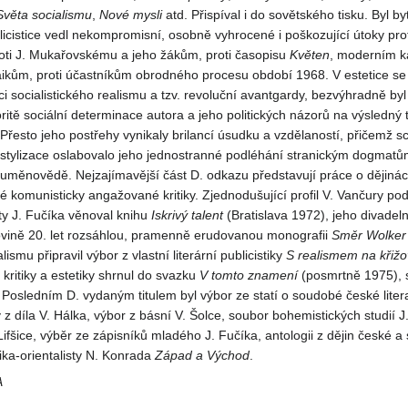
Světa socialismu
,
Nové mysli
atd. Přispíval i do sovětského tisku. Byl b
icistice vedl nekompromisní, osobně vyhrocené i poškozující útoky prot
roti J. Mukařovskému a jeho žákům, proti časopisu
Květen
, moderním k
ikům, proti účastníkům obrodného procesu období 1968. V estetice se 
ci socialistického realismu a tzv. revoluční avantgardy, bezvýhradně byl
ritě sociální determinace autora a jeho politických názorů na výsledný 
Přesto jeho postřehy vynikaly brilancí úsudku a vzdělaností, přičemž 
 stylizace oslabovalo jeho jednostranné podléhání stranickým dogmatů
é uměnovědě. Nejzajímavější část D. odkazu představují práce o dějiná
 komunisticky angažované kritiky. Zjednodušující profil V. Vančury po
lity J. Fučíka věnoval knihu
Iskrivý talent
(Bratislava 1972), jeho divadelní
lovině 20. let rozsáhlou, pramenně erudovanou monografii
Směr Wolker
lismu připravil výbor z vlastní literární publicistiky
S realismem na křižo
 kritiky a estetiky shrnul do svazku
V tomto
znamení
(posmrtně 1975), s
Posledním D. vydaným titulem byl výbor ze statí o soudobé české lite
zky z díla V. Hálka, výbor z básní V. Šolce, soubor bohemistických studi
Lifšice, výběr ze zápisníků mladého J. Fučíka, antologii z dějin české a
ika-orientalisty N. Konrada
Západ a Východ
.
A