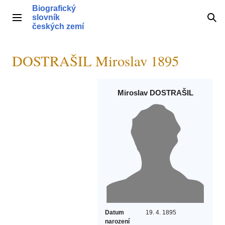
Přeskočit
Biografický
na
slovník
Hlavní menu
Hle
obsah
českých zemí
DOSTRAŠIL Miroslav 1895
Miroslav DOSTRAŠIL
Datum
19. 4. 1895
narození