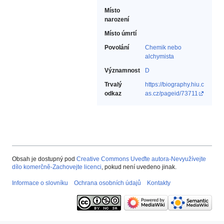
Místo
narození
Místo úmrtí
Povolání
Chemik nebo
alchymista‎
Významnost
D
Trvalý
https://biography.hiu.c
odkaz
as.cz/pageid/73711
Obsah je dostupný pod
Creative Commons Uveďte autora-Nevyužívejte
dílo komerčně-Zachovejte licenci
, pokud není uvedeno jinak.
Informace o slovníku
Ochrana osobních údajů
Kontakty