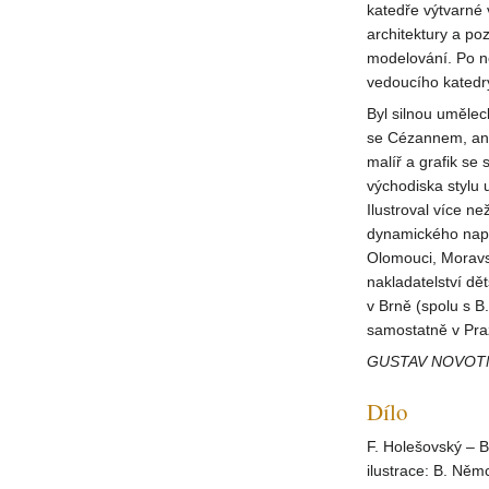
katedře výtvarné
architektury a po
modelování. Po n
vedoucího katedr
Byl silnou umělec
se Cézannem, anal
malíř a grafik se 
východiska stylu 
Ilustroval více ne
dynamického napět
Olomouci, Moravsk
nakladatelství dě
v Brně (spolu s B
samostatně v Pra
GUSTAV NOVOTN
Dílo
F. Holešovský – B.
ilustrace: B. Něm