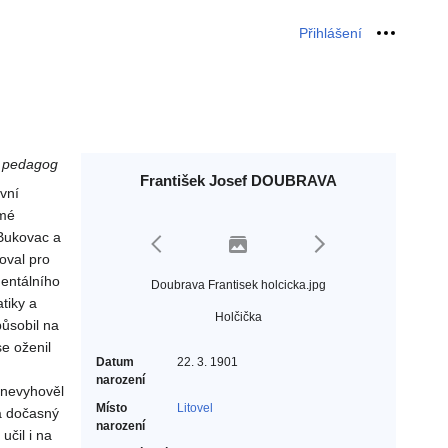
Přihlášení
Osobní 
r, pedagog
František Josef DOUBRAVA
vní
omé
 Bukovac a
oval pro
mentálního
Doubrava Frantisek holcicka.jpg
atiky a
Holčička
působil na
se oženil
Datum
22. 3. 1901
narození
 nevyhověl
Místo
Litovel
a dočasný
narození
učil i na