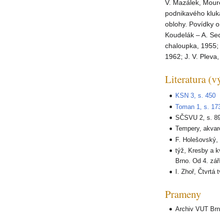
V. Mazálek, Mourek
podnikavého kluka
oblohy. Povídky o
Koudelák – A. Sed
chaloupka, 1955; 
1962; J. V. Pleva
Literatura (v
KSN 3, s. 450
Toman 1, s. 17
SČSVU 2, s. 8
Tempery, akvare
F. Holešovský, 
týž, Kresby a 
Brno. Od 4. září
I. Zhoř, Čtvrtá
Prameny
Archiv VUT Brn