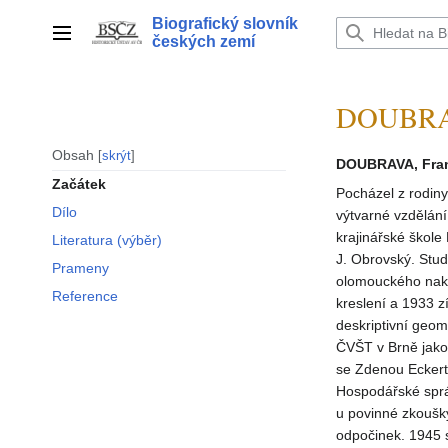
Přeskočit
Biografický slovník
na
Hlavní menu
českých zemí
obsah
DOUBRAVA
Obsah
skrýt
DOUBRAVA, Fran
Začátek
Pocházel z rodiny
Dílo
výtvarné vzdělán
krajinářské škole
Literatura (výběr)
J. Obrovský. Stud
Prameny
olomouckého nakl
Reference
kreslení a 1933 zí
deskriptivní geome
ČVŠT v Brně jako 
se Zdenou Eckert
Hospodářské sprá
u povinné zkoušk
odpočinek. 1945 s