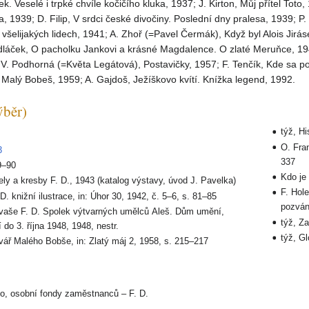
. Veselé i trpké chvíle kočičího kluka, 1937; J. Kirton, Můj přítel Toto
, 1939; D. Filip, V srdci české divočiny. Poslední dny pralesa, 1939; P
 všelijakých lidech, 1941; A. Zhoř (=Pavel Čermák), Když byl Alois Jirás
láček, O pacholku Jankovi a krásné Magdalence. O zlaté Meruňce, 1944
V. Podhorná (=Květa Legátová), Postavičky, 1957; F. Tenčík, Kde sa po
, Malý Bobeš, 1959; A. Gajdoš, Ježíškovo kvítí. Knížka legend, 1992.
ýběr)
týž, Hi
O. Fra
3
337
9–90
Kdo je
ly a kresby F. D., 1943 (katalog výstavy, úvod J. Pavelka)
F. Hol
D. knižní ilustrace, in: Úhor 30, 1942, č. 5–6, s. 81–85
pozván
kvaše F. D. Spolek výtvarných umělců Aleš. Dům umění,
týž, Z
 do 3. října 1948, 1948, nestr.
týž, Gl
 tvář Malého Bobše, in: Zlatý máj 2, 1958, s. 215–217
o, osobní fondy zaměstnanců – F. D.