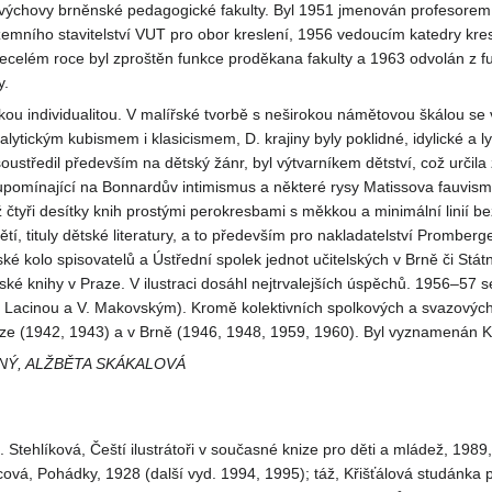
 výchovy brněnské pedagogické fakulty. Byl 1951 jmenován profesorem
zemního stavitelství VUT pro obor kreslení, 1956 vedoucím katedry kres
ecelém roce byl zproštěn funkce proděkana fakulty a 1963 odvolán z f
y.
kou individualitou. V malířské tvorbě s neširokou námětovou škálou se
ytickým kubismem i klasicismem, D. krajiny byly poklidné, idylické a ly
soustředil především na dětský žánr, byl výtvarníkem dětství, což určila
upomínající na Bonnardův intimismus a některé rysy Matissova fauvism
ž čtyři desítky knih prostými perokresbami s měkkou a minimální linií be
í, tituly dětské literatury, a to především pro nakladatelství Promberg
é kolo spisovatelů a Ústřední spolek jednot učitelských v Brně či Státn
tské knihy v Praze. V ilustraci dosáhl nejtrvalejších úspěchů. 1956–57 s
. Lacinou a V. Makovským). Kromě kolektivních spolkových a svazových
ze (1942, 1943) a v Brně (1946, 1948, 1959, 1960). Byl vyznamenán K
Ý, ALŽBĚTA SKÁKALOVÁ
 Stehlíková, Čeští ilustrátoři v současné knize pro děti a mládež, 1989,
cová, Pohádky, 1928 (další vyd. 1994, 1995); táž, Křišťálová studánk