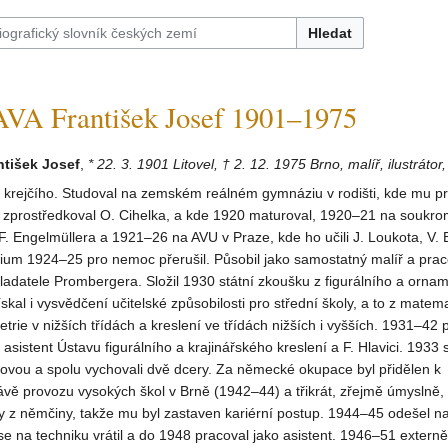
Hledat
 František Josef 1901–1975
tišek Josef
,
* 22. 3. 1901 Litovel, † 2. 12. 1975 Brno, malíř, ilustráto
 krejčího. Studoval na zemském reálném gymnáziu v rodišti, kde mu pr
í zprostředkoval O. Cihelka, a kde 1920 maturoval, 1920–21 na soukr
 F. Engelmüllera a 1921–26 na AVU v Praze, kde ho učili J. Loukota, V.
ium 1924–25 pro nemoc přerušil. Působil jako samostatný malíř a prac
adatele Prombergera. Složil 1930 státní zkoušku z figurálního a orna
skal i vysvědčení učitelské způsobilosti pro střední školy, a to z matem
trie v nižších třídách a kreslení ve třídách nižších i vyšších. 1931–42 
asistent Ústavu figurálního a krajinářského kreslení a F. Hlavici. 1933 
ovou a spolu vychovali dvě dcery. Za německé okupace byl přidělen k
vě provozu vysokých škol v Brně (1942–44) a třikrát, zřejmě úmyslně,
y z němčiny, takže mu byl zastaven kariérní postup. 1944–45 odešel n
e na techniku vrátil a do 1948 pracoval jako asistent. 1946–51 externě 