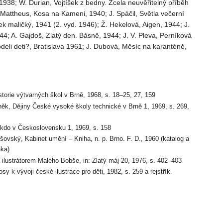
, 1938; W. Durian, Vojtíšek z bedny. Zcela neuvěřitelný příběh
. Mattheus, Kosa na Kameni, 1940; J. Spáčil, Světla večerní
ek maličký, 1941 (2. vyd. 1946); Ž. Hekelová, Aigen, 1944; J.
; A. Gajdoš, Zlatý den. Básně, 1944; J. V. Pleva, Perníková
deli deti?, Bratislava 1961; J. Dubová, Měsíc na karanténě,
storie výtvarných škol v Brně, 1968, s. 18–25, 27, 159
něk, Dějiny České vysoké školy technické v Brně 1, 1969, s. 269,
 kdo v Československu 1, 1969, s. 158
ešovský, Kabinet umění – Kniha, n. p. Brno. F. D., 1960 (katalog a
ka)
a ilustrátorem Malého Bobše, in: Zlatý máj 20, 1976, s. 402–403
osy k vývoji české ilustrace pro děti, 1982, s. 259 a rejstřík.