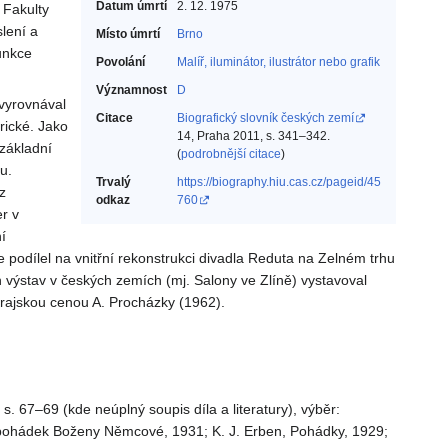
Datum úmrtí
2. 12. 1975
 Fakulty
lení a
Místo úmrtí
Brno
unkce
Povolání
Malíř, iluminátor, ilustrátor nebo grafik‎
Významnost
D
 vyrovnával
Citace
Biografický slovník českých zemí
rické. Jako
14, Praha 2011, s. 341–342.
 základní
(
podrobnější citace
)
u.
Trvalý
https://biography.hiu.cas.cz/pageid/45
z
odkaz
760
er v
í
e podílel na vnitřní rekonstrukci divadla Reduta na Zelném trhu
 výstav v českých zemích (mj. Salony ve Zlíně) vystavoval
rajskou cenou A. Procházky (1962).
 s. 67–69 (kde neúplný soupis díla a literatury), výběr:
a pohádek Boženy Němcové, 1931; K. J. Erben, Pohádky, 1929;