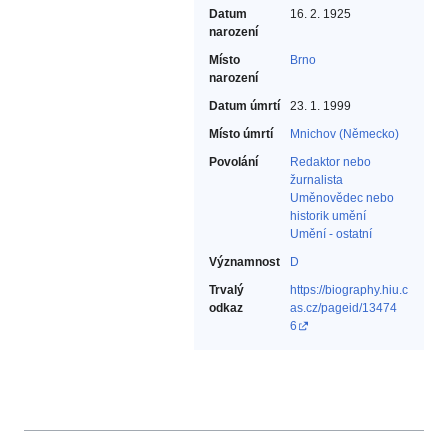
Datum
16. 2. 1925
narození
Místo
Brno
narození
Datum úmrtí
23. 1. 1999
Místo úmrtí
Mnichov (Německo)
Povolání
Redaktor nebo
žurnalista‎
Uměnovědec nebo
historik umění‎
Umění - ostatní
Významnost
D
Trvalý
https://biography.hiu.c
odkaz
as.cz/pageid/13474
6