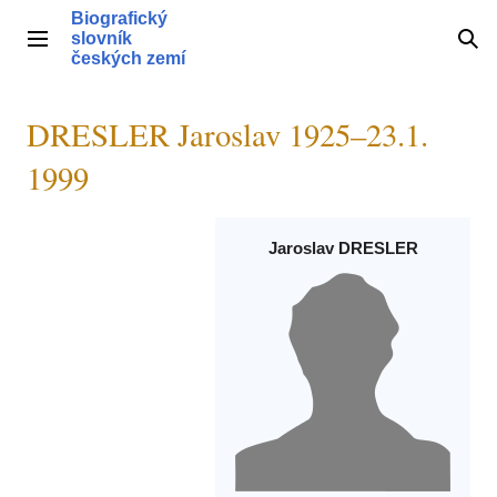
Přeskočit
Biografický
na
slovník
Hlavní menu
Hle
obsah
českých zemí
DRESLER Jaroslav 1925–23.1.
1999
Jaroslav DRESLER