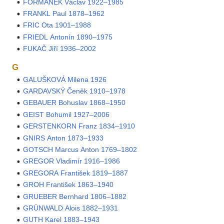
FORMÁNEK Václav 1922–1985
FRANKL Paul 1878–1962
FRIC Ota 1901–1988
FRIEDL Antonín 1890–1975
FUKAČ Jiří 1936–2002
G
GALUŠKOVÁ Milena 1926
GARDAVSKÝ Čeněk 1910–1978
GEBAUER Bohuslav 1868–1950
GEIST Bohumil 1927–2006
GERSTENKORN Franz 1834–1910
GNIRS Anton 1873–1933
GOTSCH Marcus Anton 1769–1802
GREGOR Vladimír 1916–1986
GREGORA František 1819–1887
GROH František 1863–1940
GRUEBER Bernhard 1806–1882
GRÜNWALD Alois 1882–1931
GUTH Karel 1883–1943