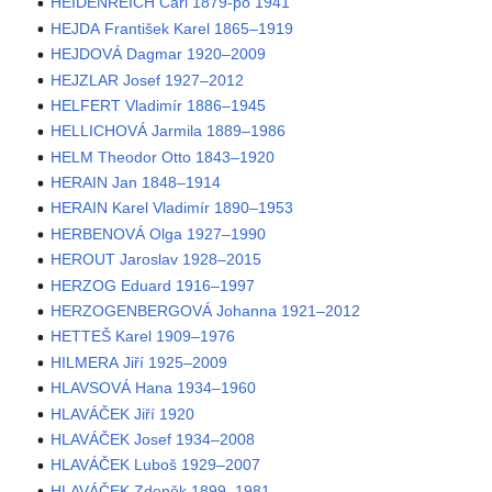
HEIDENREICH Carl 1879-po 1941
HEJDA František Karel 1865–1919
HEJDOVÁ Dagmar 1920–2009
HEJZLAR Josef 1927–2012
HELFERT Vladimír 1886–1945
HELLICHOVÁ Jarmila 1889–1986
HELM Theodor Otto 1843–1920
HERAIN Jan 1848–1914
HERAIN Karel Vladimír 1890–1953
HERBENOVÁ Olga 1927–1990
HEROUT Jaroslav 1928–2015
HERZOG Eduard 1916–1997
HERZOGENBERGOVÁ Johanna 1921–2012
HETTEŠ Karel 1909–1976
HILMERA Jiří 1925–2009
HLAVSOVÁ Hana 1934–1960
HLAVÁČEK Jiří 1920
HLAVÁČEK Josef 1934–2008
HLAVÁČEK Luboš 1929–2007
HLAVÁČEK Zdeněk 1899–1981