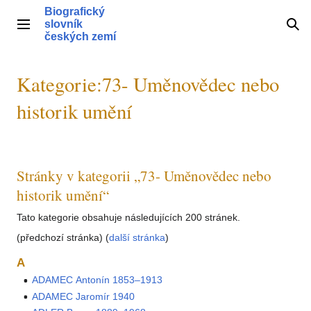
Přeskočit
Biografický
na
slovník
Hlavní menu
Hle
obsah
českých zemí
Kategorie
:
73- Uměnovědec nebo
historik umění
Stránky v kategorii „73- Uměnovědec nebo
historik umění“
Tato kategorie obsahuje následujících 200 stránek.
(předchozí stránka) (
další stránka
)
A
ADAMEC Antonín 1853–1913
ADAMEC Jaromír 1940