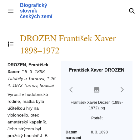
Přeskočit
Biografický
na
slovník
Hlavní menu
Hle
obsah
českých zemí
DROZEN František Xaver
Přepnout obsah
1898–1972
DROZEN, František
František Xaver DROZEN
Xaver
,
* 8. 3. 1898
Tatobity u Turnova, † 26.
4. 1972 Turnov, houslař
Vyrostl v hudebnické
rodině, matka byla
František Xaver Drozen (1898-
učitelkou hry na
1972).jpg
violoncello, otec
Portrét
amatérský kapelník.
Jeho strýcem byl
Datum
8. 3. 1898
pražský houslař J. B.
narození