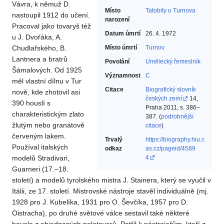
Vávra, k němuž D.
Místo
Tatobity u Turnova
nastoupil 1912 do učení.
narození
Pracoval jako tovaryš též
Datum úmrtí
26. 4. 1972
u J. Dvořáka, A.
Chudlařského, B.
Místo úmrtí
Turnov
Lantnera a bratrů
Povolání
Umělecký řemeslník‎
Šámalových. Od 1925
Významnost
C
měl vlastní dílnu v Tur
Citace
Biografický slovník
nově, kde zhotovil asi
českých zemí
14,
390 houslí s
Praha 2011, s. 386–
charakteristickým zlato
387. (
podrobnější
žlutým nebo granátově
citace
)
červeným lakem.
Trvalý
https://biography.hiu.c
Používal italských
odkaz
as.cz/pageid/4589
modelů Stradivari,
4
Guarneri (17.–18.
století) a modelů tyrolského mistra J. Stainera, který se vyučil v
Itálii, ze 17. století. Mistrovské nástroje stavěl individuálně (mj.
1928 pro J. Kubelíka, 1931 pro O. Ševčíka, 1957 pro D.
Oistracha), po druhé světové válce sestavil také některé