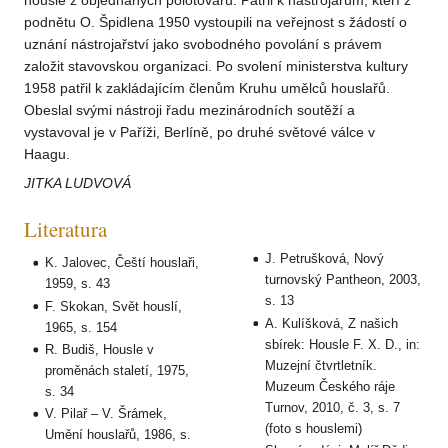
housle z objednaných polotovarů. Patřil k nástrojařům, kteří z
podnětu O. Špidlena 1950 vystoupili na veřejnost s žádostí o
uznání nástrojařství jako svobodného povolání s právem
založit stavovskou organizaci. Po svolení ministerstva kultury
1958 patřil k zakládajícím členům Kruhu umělců houslařů.
Obeslal svými nástroji řadu mezinárodních soutěží a
vystavoval je v Paříži, Berlíně, po druhé světové válce v
Haagu.
JITKA LUDVOVÁ
Literatura
J. Petrušková, Nový
K. Jalovec, Čeští houslaři,
turnovský Pantheon, 2003,
1959, s. 43
s. 13
F. Skokan, Svět houslí,
A. Kulíšková, Z našich
1965, s. 154
sbírek: Housle F. X. D., in:
R. Budiš, Housle v
Muzejní čtvrtletník.
proměnách staletí, 1975,
Muzeum Českého ráje
s. 34
Turnov, 2010, č. 3, s. 7
V. Pilař – V. Šrámek,
(foto s houslemi)
Umění houslařů, 1986, s.