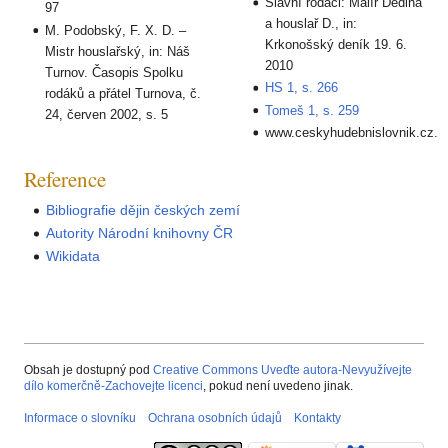
Slavní rodáci: Malíř Dědina
97
a houslař D., in:
M. Podobský, F. X. D. –
Krkonošský deník 19. 6.
Mistr houslařský, in: Náš
2010
Turnov. Časopis Spolku
HS 1, s. 266
rodáků a přátel Turnova, č.
Tomeš 1, s. 259
24, červen 2002, s. 5
www.ceskyhudebnislovnik.cz.
Reference
Bibliografie dějin českých zemí
Autority Národní knihovny ČR
Wikidata
Obsah je dostupný pod
Creative Commons Uveďte autora-Nevyužívejte
dílo komerčně-Zachovejte licenci
, pokud není uvedeno jinak.
Informace o slovníku
Ochrana osobních údajů
Kontakty