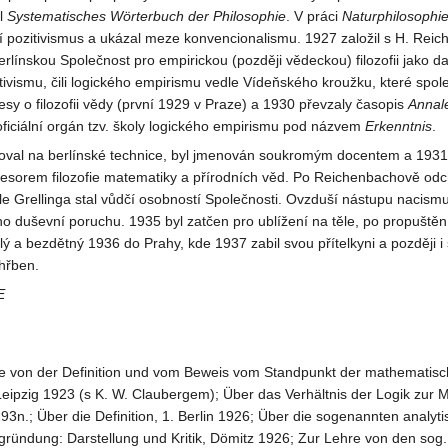
l
Systematisches Wörterbuch der Philosophie
. V práci
Naturphilosophi
ní pozitivismus a ukázal meze konvencionalismu. 1927 založil s H. Re
erlínskou Společnost pro empirickou (později vědeckou) filozofii jako da
tivismu, čili logického empirismu vedle Vídeňského kroužku, které spol
sy o filozofii vědy (první 1929 v Praze) a 1930 převzaly časopis
Annal
oficiální orgán tzv. školy logického empirismu pod názvem
Erkenntnis
.
itoval na berlínské technice, byl jmenován soukromým docentem a 1931
sorem filozofie matematiky a přírodních věd. Po Reichenbachově od
le Grellinga stal vůdčí osobností Společnosti. Ovzduší nástupu nacism
ho duševní poruchu. 1935 byl zatčen pro ublížení na těle, po propuštěn
ý a bezdětný 1936 do Prahy, kde 1937 zabil svou přítelkyni a později i
hřben.
E
re von der Definition und vom Beweis vom Standpunkt der mathematisc
Leipzig 1923 (s K. W. Claubergem); Über das Verhältnis der Logik zur 
 193n.; Über die Definition, 1. Berlin 1926; Über die sogenannten analyt
ründung: Darstellung und Kritik, Dömitz 1926; Zur Lehre von den sog.