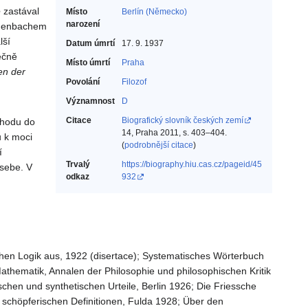
e
zastával
Místo
Berlín (Německo)
narození
ichenbachem
lší
Datum úmrtí
17. 9. 1937
ečně
Místo úmrtí
Praha
en der
Povolání
Filozof‎
Významnost
D
Citace
Biografický slovník českých zemí
chodu do
14, Praha 2011, s. 403–404.
u k moci
(
podrobnější citace
)
í
Trvalý
https://biography.hiu.cas.cz/pageid/45
 sebe. V
odkaz
932
hen Logik aus, 1922 (disertace); Systematisches Wörterbuch
Mathematik, Annalen der Philosophie und philosophischen Kritik
ischen und synthetischen Urteile, Berlin 1926; Die Friessche
 schöpferischen Definitionen, Fulda 1928; Über den