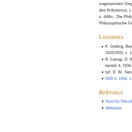
sogenannten Gege
des Kritizismus, 
s. 448n.; Die Phi
Philosophische Gr
Literatura
K. Grelling, Be
1932/1933, s. 
R. Carnap, D. W
tamtéž 4, 1934,
týž, D. W., Nat
NDB 4, 1959, s
Reference
Autority Náro
Wikidata