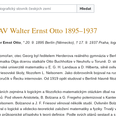
Hledat
 Walter Ernst Otto 1895–1937
r Ernst Otto
,
* 20. 9. 1895 Berlín (Německo), † 17. 9. 1937 Praha, logik
omořan; otec Georg byl ředitelem Herderova reálného gymnázia v Berl
 matka Olga dcerou statkáře Otto Buchholtze v Neuhofu u Toruně. D. s
ské univerzitě matematiku u E. G. H. Landaua a D. Hilberta, silně ovl
friesovské školy, filozofem L. Nelsonem. Jako dobrovolník bojoval na ru
poručík v Řecku internován. Od 1919 opět studoval v Berlíně hlavně filoz
áních zejména k logickým a filozoficko-matematickým otázkám dbal na
ů. Pod vlivem Aristotela, B. Bolzana a G. Fregeho polemizoval s Kante
sonem. Bolzanovi a J. F. Friesovi věnoval několik studií. Ovlivněn Bo
val o logické a vědecko-teoretické založení matematiky a fyziky. Trval
m průkopnické příspěvky k teorii definice. Podle svých plánů sestavil a s