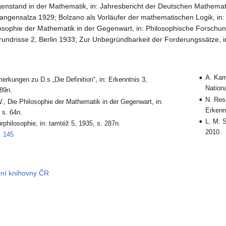
nstand in der Mathematik, in: Jahresbericht der Deutschen Mathemati
Langensalza 1929; Bolzano als Vorläufer der mathematischen Logik, in
losophie der Mathematik in der Gegenwart, in: Philosophische Forschung
undrisse 2, Berlin 1933; Zur Unbegründbarkeit der Forderungssätze, in
A. Kam
merkungen zu D.s „Die Definition“, in: Erkenntnis 3,
Nationa
189n.
N. Res
., Die Philosophie der Mathematik in der Gegenwart, in:
Erkennt
 s. 64n.
L. M. 
urphilosophie, in: tamtéž 5, 1935, s. 287n.
2010.
. 145
dní knihovny ČR