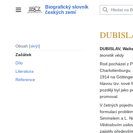
Přeskočit
Biografický slovník
na
Hlavní menu
českých zemí
obsah
DUBISLAV
Obsah
skrýt
DUBISLAV, Walte
Začátek
teoretik vědy
Dílo
Rod pocházel z P
Charlottenburgu,
Literatura
1914 na Göttingen
Reference
hlavou tzv. nové 
později byl jako 
promoval.
V četných pojedn
formulaci problém
Simmelem a L. Nel
Vědoslovím
usilo
zajistily předevší