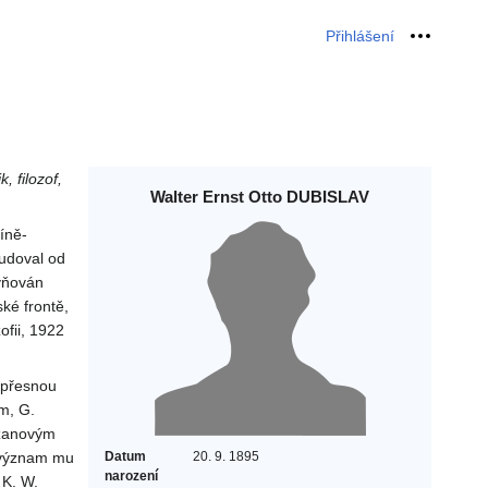
Přihlášení
Osobní 
, filozof,
Walter Ernst Otto DUBISLAV
íně-
tudoval od
ivňován
ské frontě,
ofii, 1922
 přesnou
m, G.
lzanovým
ý význam mu
Datum
20. 9. 1895
narození
 K. W.