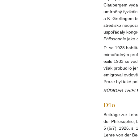
Claubergem vyda
umírněný fyzikál
a K. Grellingem b
středisko neopozi
uspořádaly kongre
Philosophie
jako 
D. se 1928 habil
mimořádným profe
exilu 1933 se ved
však probudilo je
emigroval ovdověl
Praze byl také po
RÜDIGER THIEL
Dílo
Beiträge zur Leh
der Philosophie, 
5 (6/7), 1926, s.
Lehre von der Beg