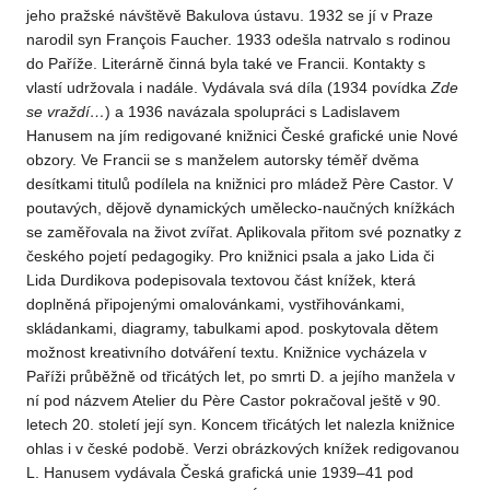
jeho pražské návštěvě Bakulova ústavu. 1932 se jí v Praze
narodil syn François Faucher. 1933 odešla natrvalo s rodinou
do Paříže. Literárně činná byla také ve Francii. Kontakty s
vlastí udržovala i nadále. Vydávala svá díla (1934 povídka
Zde
se vraždí…
) a 1936 navázala spolupráci s Ladislavem
Hanusem na jím redigované knižnici České grafické unie Nové
obzory. Ve Francii se s manželem autorsky téměř dvěma
desítkami titulů podílela na knižnici pro mládež Père Castor. V
poutavých, dějově dynamických umělecko-naučných knížkách
se zaměřovala na život zvířat. Aplikovala přitom své poznatky z
českého pojetí pedagogiky. Pro knižnici psala a jako Lida či
Lida Durdikova podepisovala textovou část knížek, která
doplněná připojenými omalovánkami, vystřihovánkami,
skládankami, diagramy, tabulkami apod. poskytovala dětem
možnost kreativního dotváření textu. Knižnice vycházela v
Paříži průběžně od třicátých let, po smrti D. a jejího manžela v
ní pod názvem Atelier du Père Castor pokračoval ještě v 90.
letech 20. století její syn. Koncem třicátých let nalezla knižnice
ohlas i v české podobě. Verzi obrázkových knížek redigovanou
L. Hanusem vydávala Česká grafická unie 1939–41 pod