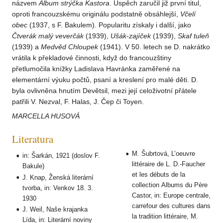
názvem
Album strýčka Kastora
. Úspěch zaručil již první titul,
oproti francouzskému originálu podstatně obsáhlejší,
Včelí
obec
(1937, s F. Bakulem). Popularitu získaly i další, jako
Čtverák malý veverčák
(1939),
Ušák-zajíček
(1939),
Skaf tuleň
(1939) a
Medvěd
Chloupek
(1941). V 50. letech se D. nakrátko
vrátila k překladové činnosti, když do francouzštiny
přetlumočila knížky Ladislava Havránka zaměřené na
elementární výuku počtů, psaní a kreslení pro malé děti. D.
byla ovlivněna hnutím Devětsil, mezi její celoživotní přátele
patřili V. Nezval, F. Halas, J. Čep či Toyen.
MARCELLA HUSOVÁ
Literatura
M. Šubrtová, L’oeuvre
in: Šarkán, 1921 (doslov F.
littéraire de L. D.-Faucher
Bakule)
et les débuts de la
J. Knap, Ženská literární
collection Albums du Père
tvorba, in: Venkov 18. 3.
Castor, in: Europe centrale,
1930
carrefour des cultures dans
J. Weil, Naše krajanka
la tradition littéraire, M.
Lída, in: Literární noviny