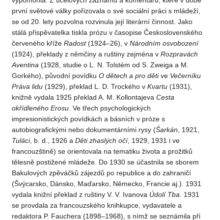
vypomohla. Z účelových záznamů a komentářů, které v době
první světové války pořizovala o své sociální práci s mládeží,
se od 20. lety pozvolna rozvinula její literární činnost. Jako
stálá přispěvatelka tiskla prózu v časopise Československého
červeného kříže
Radost
(1924–26), v
Národním osvobození
(1924), překlady z němčiny a ruštiny zejména v
Rozpravách
Aventina
(1928, studie o L. N. Tolstém od S. Zweiga a M.
Gorkého), původní povídku
O dětech a pro
děti
ve
Večerníku
Práva lidu
(1929), překlad L. D. Trockého v
Kvartu
(1931),
knižně vydala 1925 překlad A. M. Kollontajeva
Cesta
okřídleného Erosu
. Ve třech psychologických
impresionistických povídkách a básních v próze s
autobiografickými nebo dokumentárními rysy (
Šarkán
, 1921,
Tuláci
, b. d., 1926 a
Děti zhaslých očí
, 1929, 1931 i ve
francouzštině) se orientovala na tematiku života a prožitků
tělesně postižené mládeže. Do 1930 se účastnila se sborem
Bakulových zpěváčků zájezdů po republice a do zahraničí
(Švýcarsko, Dánsko, Maďarsko, Německo, Francie aj.). 1931
vydala knižní překlad z ruštiny V. V. Ivanova
Údolí Tba
. 1931
se provdala za francouzského knihkupce, vydavatele a
redaktora P. Fauchera (1898–1968), s nímž se seznámila při