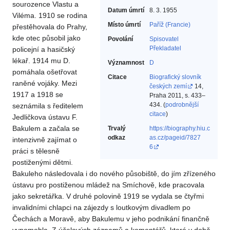
sourozence Vlastu a
Datum úmrtí
8. 3. 1955
Viléma. 1910 se rodina
Místo úmrtí
Paříž (Francie)
přestěhovala do Prahy,
kde otec působil jako
Povolání
Spisovatel‎
Překladatel‎
policejní a hasičský
lékař. 1914 mu D.
Významnost
D
pomáhala ošetřovat
Citace
Biografický slovník
raněné vojáky. Mezi
českých zemí
14,
1917 a 1918 se
Praha 2011, s. 433–
434. (
podrobnější
seznámila s ředitelem
citace
)
Jedličkova ústavu F.
Bakulem a začala se
Trvalý
https://biography.hiu.c
odkaz
as.cz/pageid/7827
intenzivně zajímat o
6
práci s tělesně
postiženými dětmi.
Bakuleho následovala i do nového působiště, do jím zřízeného
ústavu pro postiženou mládež na Smíchově, kde pracovala
jako sekretářka. V druhé polovině 1919 se vydala se čtyřmi
invalidními chlapci na zájezdy s loutkovým divadlem po
Čechách a Moravě, aby Bakulemu v jeho podnikání finančně