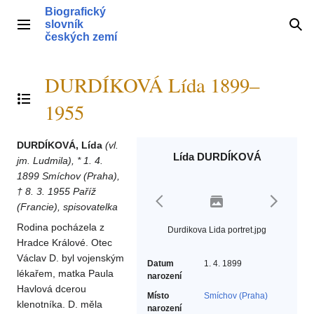
Přeskočit
Biografický
na
slovník
Hlavní menu
Hle
obsah
českých zemí
DURDÍKOVÁ Lída 1899–
Přepnout obsah
1955
DURDÍKOVÁ, Lída
(vl.
Lída DURDÍKOVÁ
jm. Ludmila), * 1. 4.
1899 Smíchov (Praha),
† 8. 3. 1955 Paříž
(Francie), spisovatelka
Rodina pocházela z
Durdikova Lida portret.jpg
Hradce Králové. Otec
Václav D. byl vojenským
Datum
1. 4. 1899
lékařem, matka Paula
narození
Havlová dcerou
Místo
Smíchov (Praha)
klenotníka. D. měla
narození