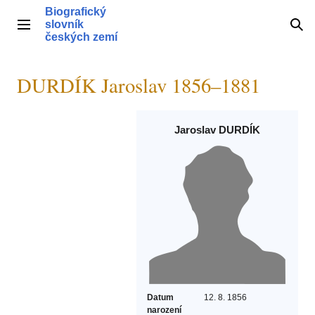
Přeskočit
Biografický
na
slovník
Hlavní menu
Hle
obsah
českých zemí
DURDÍK Jaroslav 1856–1881
Jaroslav DURDÍK
Datum
12. 8. 1856
narození