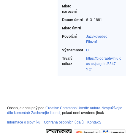
Místo
narození
Datum úmrtí
6. 3. 1881
Místo úmrtí
Povolání
Jazykovědec‎
Filozof‎
Významnost
D
Trvalý
https://biography.hiu.c
odkaz
as.cz/pageid/5347
5
Obsah je dostupný pod
Creative Commons Uveďte autora-Nevyužívejte
dílo komerčně-Zachovejte licenci
, pokud není uvedeno jinak.
Informace o slovníku
Ochrana osobních údajů
Kontakty