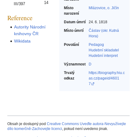
14
III/397
Místo
Mlázovice, o. Jičín
narození
Reference
Datum úmrtí
24. 6. 1818
Autority Národní
Místo úmrtí
Čáslav (okr. Kutná
knihovny ČR
Hora)
Wikidata
Povolání
Pedagog‎
Hudební skladatel‎
Hudební interpret‎
Významnost
D
Trvalý
https://biography.hiu.c
odkaz
as.cz/pageid/4601
7
Obsah je dostupný pod
Creative Commons Uveďte autora-Nevyužívejte
dílo komerčně-Zachovejte licenci
, pokud není uvedeno jinak.