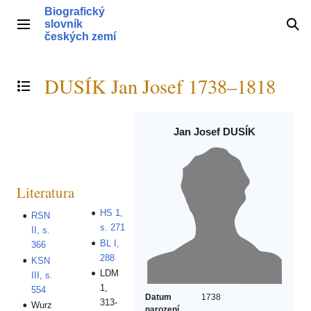
Přeskočit
Biografický
na
slovník
Hlavní menu
Hle
obsah
českých zemí
DUSÍK Jan Josef 1738–1818
Přepnout obsah
Jan Josef DUSÍK
Literatura
HS 1,
RSN
s. 271
II, s.
BL I,
366
288
KSN
LDM
III, s.
1,
554
Datum
1738
313-
Wurz
narození