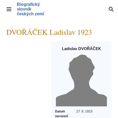
Přeskočit
Biografický
na
slovník
Hlavní menu
Hle
obsah
českých zemí
DVOŘÁČEK Ladislav 1923
Ladislav DVOŘÁČEK
Datum
27. 6. 1923
narození