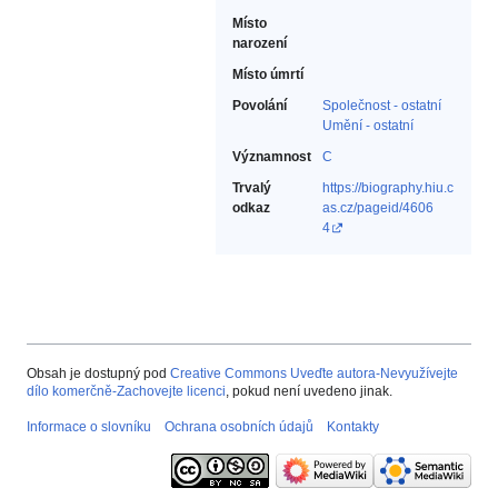
Místo
narození
Místo úmrtí
Povolání
Společnost - ostatní‎
Umění - ostatní
Významnost
C
Trvalý
https://biography.hiu.c
odkaz
as.cz/pageid/4606
4
Obsah je dostupný pod
Creative Commons Uveďte autora-Nevyužívejte
dílo komerčně-Zachovejte licenci
, pokud není uvedeno jinak.
Informace o slovníku
Ochrana osobních údajů
Kontakty