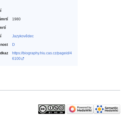
í
úmrtí
1980
mrtí
í
Jazykovědec‎
nost
D
odkaz
https://biography.hiu.cas.cz/pageid/4
6100