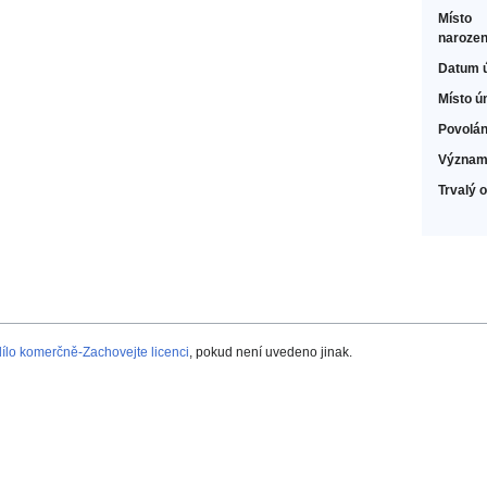
Místo
narozen
Datum 
Místo ú
Povolán
Význam
Trvalý 
lo komerčně-Zachovejte licenci
, pokud není uvedeno jinak.