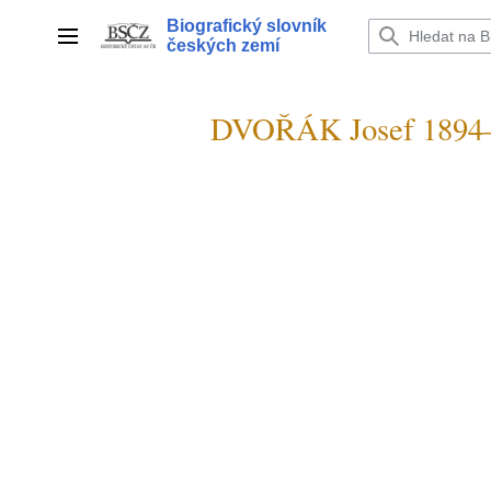
Přeskočit
Biografický slovník
na
Hlavní menu
českých zemí
obsah
DVOŘÁK Josef 1894